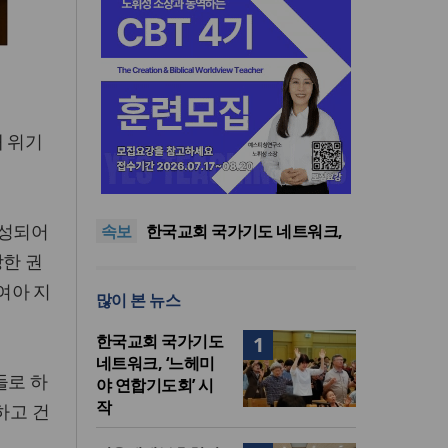
내 위기
한기연 “전쟁을 부르는 정책을
중단하라”
정신건강 치료 인프라 부족…
정신질환 평생유병률 27.8%,
대한민국 경찰을 품는 기도와
구성되어
속보
중증 입원·재활 확충 과제
선교의 현장
한국교회 국가기도 네트워크,
‘느헤미야 연합기도회’ 시작
“기도로 시작한 스틸 美 대사,
당한 권
한미동맹의 가교 되어주길”
한기연 “전쟁을 부르는 정책을
여아 지
많이 본 뉴스
중단하라”
정신건강 치료 인프라 부족…
정신질환 평생유병률 27.8%,
한국교회 국가기도
1
중증 입원·재활 확충 과제
네트워크, ‘느헤미
들로 하
야 연합기도회’ 시
작
하고 건