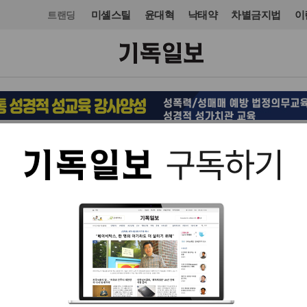
미셸스틸
윤대혁
낙태약
차별금지법
이
트랜딩
교단/단체
NGO
입력 2022. 12. 28 16:07