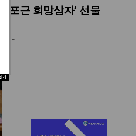
근포근 희망상자’ 선물
않기