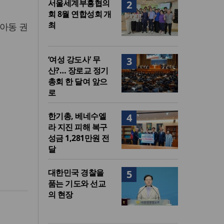
서울세계부흥협의
2
회 8월 연합성회 개
최
 아동 권
‘여성 강도사’ 무
3
산?… 장로교 정기
총회 한 달여 앞으
로
한기총, 베네수엘
4
라 지진 피해 복구
성금 1,281만원 전
달
대한민국 경찰을
5
품는 기도와 선교
의 현장