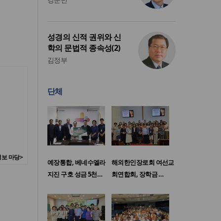
성경의 신적 권위와 신
학의 문법적 종속성(2)
김정부
단체
보 마당>
예장통합, 베네수엘라
해외한인장로회 여선교
지진 구호 성금 5천…
회연합회, 장학금 …