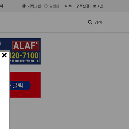
|
란
기독교판
일반판
미주
구독신청
로그인
×