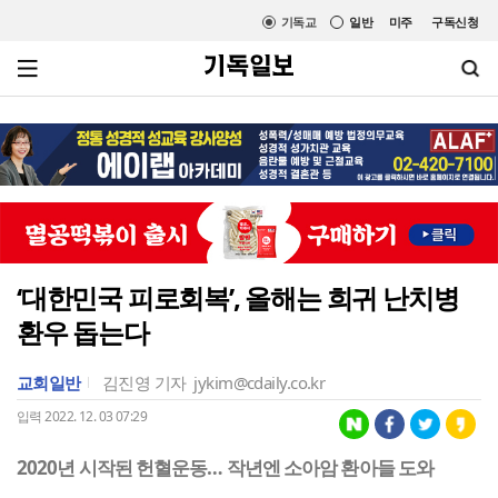
기독교
일반
미주
구독신청
‘대한민국 피로회복’, 올해는 희귀 난치병
환우 돕는다
교회일반
김진영 기자
jykim@cdaily.co.kr
입력 2022. 12. 03 07:29
2020년 시작된 헌혈운동… 작년엔 소아암 환아들 도와