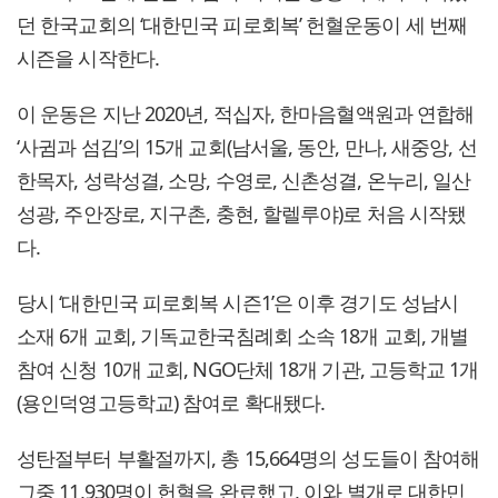
던 한국교회의 ‘대한민국 피로회복’ 헌혈운동이 세 번째
시즌을 시작한다.
이 운동은 지난 2020년, 적십자, 한마음혈액원과 연합해
‘사귐과 섬김’의 15개 교회(남서울, 동안, 만나, 새중앙, 선
한목자, 성락성결, 소망, 수영로, 신촌성결, 온누리, 일산
성광, 주안장로, 지구촌, 충현, 할렐루야)로 처음 시작됐
다.
당시 ‘대한민국 피로회복 시즌1’은 이후 경기도 성남시
소재 6개 교회, 기독교한국침례회 소속 18개 교회, 개별
참여 신청 10개 교회, NGO단체 18개 기관, 고등학교 1개
(용인덕영고등학교) 참여로 확대됐다.
성탄절부터 부활절까지, 총 15,664명의 성도들이 참여해
그중 11,930명이 헌혈을 완료했고, 이와 별개로 대한민