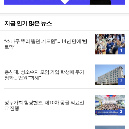
지금 인기 많은 뉴스
“소나무 뿌리 뽑던 기도원”… 14년 만에 ‘반
토막’
1
총신대, 성소수자 모임 가입 학생에 무기
정학… 법원 “과해”
2
성누가회 힐링핸즈, 제10차 몽골 의료선
교 진행
3