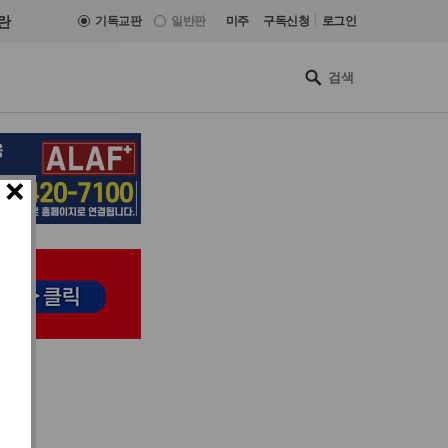
|
란
기독교판
일반판
미주
구독신청
로그인
×