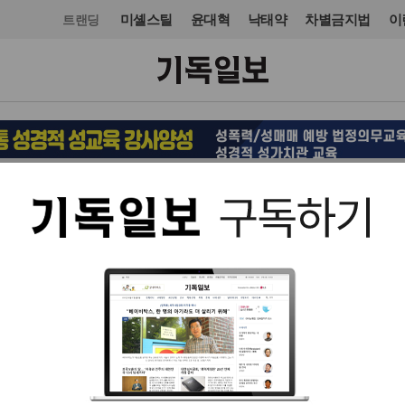
미셸스틸
윤대혁
낙태약
차별금지법
이
트랜딩
교단/단체
입력 2022. 12. 01 17:09