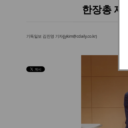
한장총 제
기독일보
김진영 기자
(
jykim@cdaily.co.kr
)