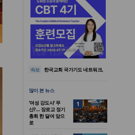
한기연 “전쟁을 부르는 정책을
중단하라”
정신건강 치료 인프라 부족…
정신질환 평생유병률 27.8%,
대한민국 경찰을 품는 기도와
속보
중증 입원·재활 확충 과제
선교의 현장
한국교회 국가기도 네트워크,
‘느헤미야 연합기도회’ 시작
“기도로 시작한 스틸 美 대사,
한미동맹의 가교 되어주길”
한기연 “전쟁을 부르는 정책을
많이 본 뉴스
중단하라”
정신건강 치료 인프라 부족…
정신질환 평생유병률 27.8%,
‘여성 강도사’ 무
1
중증 입원·재활 확충 과제
산?… 장로교 정기
총회 한 달여 앞으
로