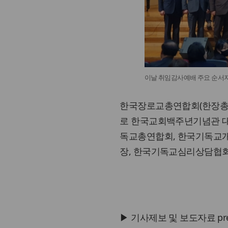
이날 취임감사예배 주요 순서자
한국장로교총연합회(한장총) 
로 한국교회백주년기념관 대
독교총연합회, 한국기독교개
장, 한국기독교심리상담협회
▶ 기사제보 및 보도자료 press@