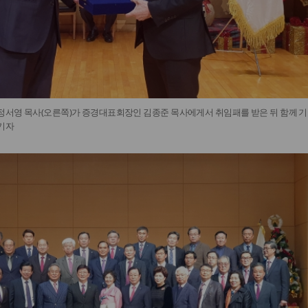
 정서영 목사(오른쪽)가 증경대표회장인 김종준 목사에게서 취임패를 받은 뒤 함께 기
 기자