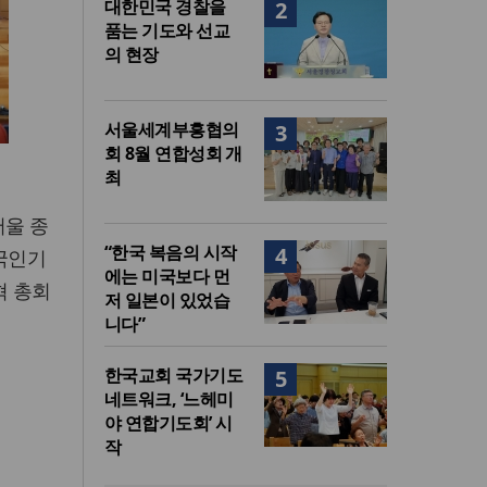
대한민국 경찰을
2
품는 기도와 선교
의 현장
서울세계부흥협의
3
회 8월 연합성회 개
최
서울 종
“한국 복음의 시작
4
국인기
에는 미국보다 먼
혁 총회
저 일본이 있었습
니다”
한국교회 국가기도
5
네트워크, ‘느헤미
야 연합기도회’ 시
작