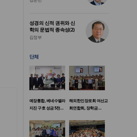
성경의 신적 권위와 신
학의 문법적 종속성(2)
김정부
단체
예장통합, 베네수엘라
해외한인장로회 여선교
지진 구호 성금 5천…
회연합회, 장학금 …