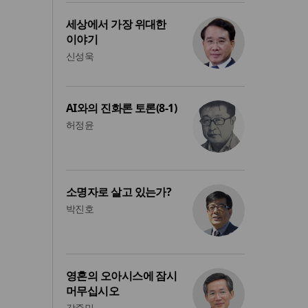
세상에서 가장 위대한
이야기
신성욱
AI와의 진화론 토론(8-1)
허정윤
소명자로 살고 있는가?
박진호
영혼의 오아시스에 잠시
머무십시오
강준민