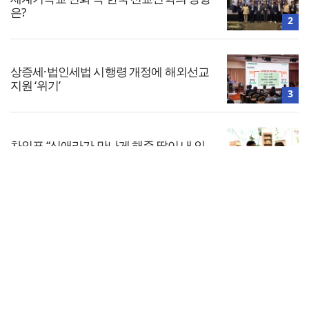
은?
2
상증세·법인세법 시행령 개정에 해외선교
지원 ‘위기’
3
차인표 “신애라가 만나게 해준 딸이 내 인
생을 바꿔”
4
전체보기
한남대·KAIST, 세계적 광자·전자기학 국제
학술대회 ‘PIERS’ 대전 유치
교회일반
5
교회
교회언론
회사소개
개인정보처리방침
PC버전