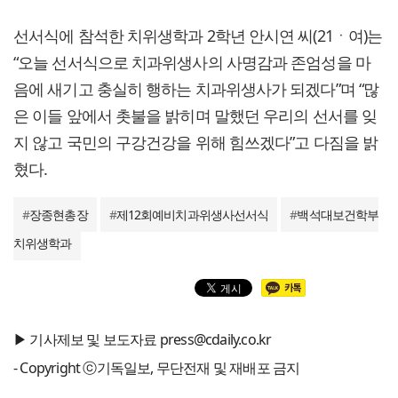
선서식에 참석한 치위생학과 2학년 안시연 씨(21ㆍ여)는
“오늘 선서식으로 치과위생사의 사명감과 존엄성을 마
음에 새기고 충실히 행하는 치과위생사가 되겠다”며 “많
은 이들 앞에서 촛불을 밝히며 말했던 우리의 선서를 잊
지 않고 국민의 구강건강을 위해 힘쓰겠다”고 다짐을 밝
혔다.
#
장종현총장
#
제12회예비치과위생사선서식
#
백석대보건학부
치위생학과
▶ 기사제보 및 보도자료 press@cdaily.co.kr
- Copyright ⓒ기독일보, 무단전재 및 재배포 금지