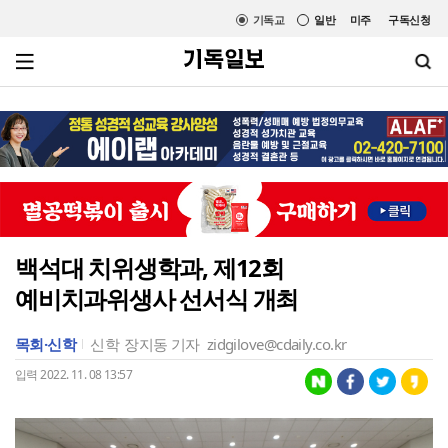
기독교
일반
미주
구독신청
백석대 치위생학과, 제12회
예비치과위생사 선서식 개최
목회·신학
신학
장지동 기자
zidgilove@cdaily.co.kr
입력 2022. 11. 08 13:57