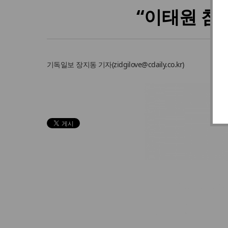
“이태원 참
기독일보
장지동 기자
(
zidgilove@cdaily.co.kr
)