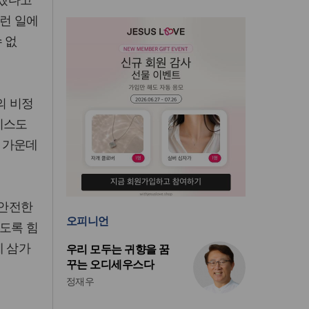
그런 일에
 없
의 비정
리스도
픔 가운데
 안전한
오피니언
있도록 힘
께 삼가
우리 모두는 귀향을 꿈
꾸는 오디세우스다
정재우