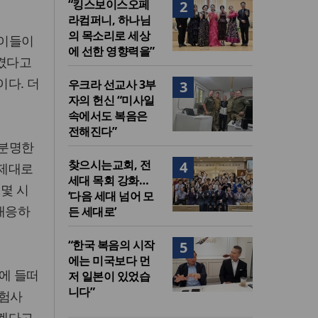
“킹스보이스오페
2
라컴퍼니, 하나님
의 목소리로 세상
 이들이
에 선한 영향력을”
시켰다고
다. 더
우크라 선교사 3부
3
자의 헌신 “미사일
속에서도 복음은
전해진다”
 분명한
찾으시는교회, 전
4
 제대로
세대 목회 강화…
몇 시
‘다음 세대 넘어 모
 대응하
든 세대로’
“한국 복음의 시작
5
에는 미국보다 먼
화에 들떠
저 일본이 있었습
니다”
위험사
하겠다고