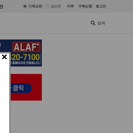
|
란
기독교판
일반판
미주
구독신청
로그인
×