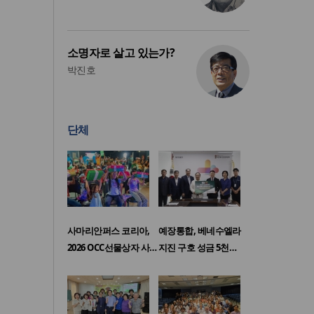
소명자로 살고 있는가?
박진호
단체
사마리안퍼스 코리아,
예장통합, 베네수엘라
2026 OCC선물상자 사…
지진 구호 성금 5천…