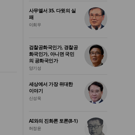
사무엘서 35. 다윗의 실
패
이희우
검찰공화국인가, 경찰공
화국인가, 아니면 국민
의 공화국인가
양기성
세상에서 가장 위대한
이야기
신성욱
AI와의 진화론 토론(8-1)
허정윤