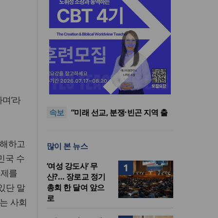
[최원호 목사의 영혼의 양식 63]
말씀은 같은데 왜 열매는 다를
美 이민구금센터에 억류됐던
며’라
까?
한인 목회자 석방돼
우크라 선교사 3부자의 헌신
속보
“미사일 속에서도 복음은 전해
“미래 선교, 분쟁·빈곤 지역 출
진다”
신이 주도”
인도 마하라슈트라주 개종 금
지법 시행… 기독교계 강력 반
[최원호 목사의 영혼의 양식 63]
비통해하고
많이 본 뉴스
발
말씀은 같은데 왜 열매는 다를
美 이민구금센터에 억류됐던
민국 수
까?
한인 목회자 석방돼
‘여성 강도사’ 무
1
축제를
산?… 장로교 정기
있단 말
총회 한 달여 앞으
로
않는 사회