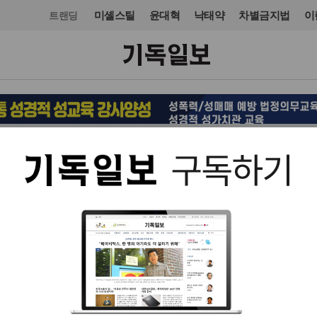
미셸스틸
윤대혁
낙태약
차별금지법
이
트랜딩
교단/단체
입력 2022. 11. 03 15:29