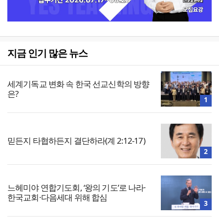
지금 인기 많은 뉴스
세계기독교 변화 속 한국 선교신학의 방향
은?
1
믿든지 타협하든지 결단하라(계 2:12-17)
2
느헤미야 연합기도회, ‘왕의 기도’로 나라·
한국교회·다음세대 위해 합심
3