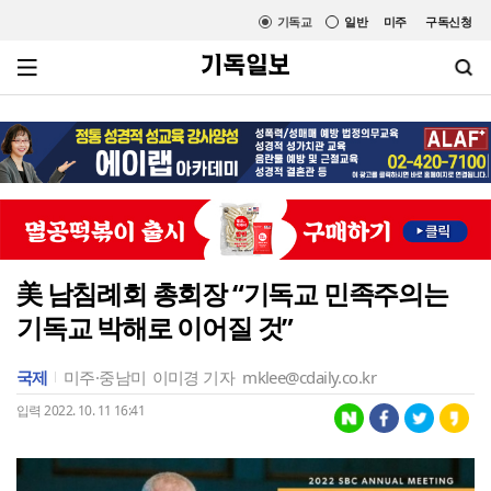
기독교
일반
미주
구독신청
美 남침례회 총회장 “기독교 민족주의는
기독교 박해로 이어질 것”
국제
미주·중남미
이미경 기자
mklee@cdaily.co.kr
입력 2022. 10. 11 16:41