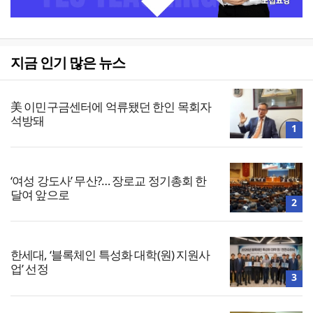
지금 인기 많은 뉴스
美 이민구금센터에 억류됐던 한인 목회자
석방돼
1
‘여성 강도사’ 무산?… 장로교 정기총회 한
달여 앞으로
2
한세대, ‘블록체인 특성화 대학(원) 지원사
업’ 선정
3