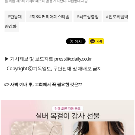
를 위한 ‘제3회 커리어페스티벌’을 개최했다. ©한동대 제공
#
한동대
#
제3회커리어페스티벌
#
최도성총장
#
진로취업역
량강화
▶ 기사제보 및 보도자료 press@cdaily.co.kr
- Copyright ⓒ기독일보, 무단전재 및 재배포 금지
👉 새벽 예배 후, 교회에서 꼭 필요한 것은??