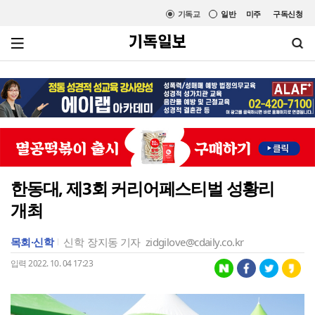
기독교
일반
미주
구독신청
한동대, 제3회 커리어페스티벌 성황리
개최
목회·신학
신학
장지동 기자
zidgilove@cdaily.co.kr
입력 2022. 10. 04 17:23