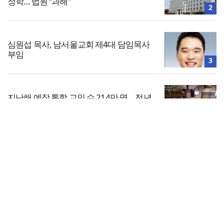
정학… 법원 “과해”
2
심원섭 목사, 남서울교회 제4대 담임목사
부임
3
지난해 예장 통합 교인 수 214만 명… 전년
대비 5만 명 감소
4
전체보기
“원로 목회자들의 기도, 한국교회 뿌리 지
키는 마지막 보루”
교회일반
5
교회
교회언론
회사소개
개인정보처리방침
PC버전
COPYRIGHT © 기독일보 ALL RIGHT RESERVED
인터뷰