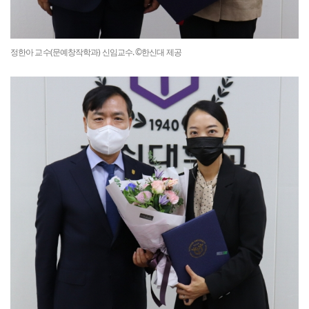
정한아 교수(문예창작학과) 신임교수. ©한신대 제공