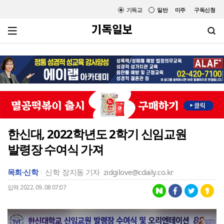
기독교
일반
미주
구독신청
한신대, 2022학년도 2학기 신임교원
발령장 수여식 가져
목회·신학
신학
장지동 기자
zidgilove@cdaily.co.kr
입력 2022. 09. 08 07:07