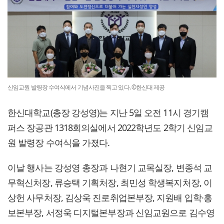
신임교원 발령장 수여식에서 기념사진을 찍고 있다. ©한신대 제공
한신대학교(총장 강성영)는 지난 5일 오전 11시 경기캠
퍼스 장공관 1318회의실에서 2022학년도 2학기 신임교
원 발령장 수여식을 가졌다.
이날 행사는 강성영 총장과 나현기 교목실장, 변종석 교
무혁신처장, 류승택 기획처장, 최민성 학생복지처장, 이
상헌 사무처장, 김상욱 진로취업본부장, 지원배 입학·홍
보본부장, 서정욱 디지털본부장과 신임교원으로 김수영