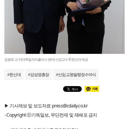
김용희 교수(대학일자리플러스센터) 신임교수 ©한신대 제공
#
한신대
#
강성영총장
#
신임교원발령장수여식
▶ 기사제보 및 보도자료 press@cdaily.co.kr
- Copyright ⓒ기독일보, 무단전재 및 재배포 금지