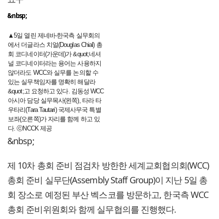
&nbsp;
▲5일 열린 제네바-한국측 실무회의
에서 더글라스 치얼(Douglas Chial) 총
회 코디네이터(가운데)가 &quot;네셔
널 코디네이터라는 용어는 사용하지
않더라도 WCC와 실무를 논의할 수
있는 실무책임자를 명확히 해달라
&quot;고 요청하고 있다. 김동성 WCC
아시아 담당 실무목사(왼쪽), 타라 타
우타리(Tara Tautari) 국제사무국 특별
보좌(오른쪽)가 자리를 함께 하고 있
다. ⓒNCCK 제공
&nbsp;
제 10차 총회 준비 점검차 방한한 세계교회협의회(WCC)
총회 준비 실무단(Assembly Staff Group)이 지난 5일 총
회 장소로 예정된 부산 벡스코를 방문하고, 한국측 WCC
총회 준비위원회와 함께 실무협의를 진행했다.