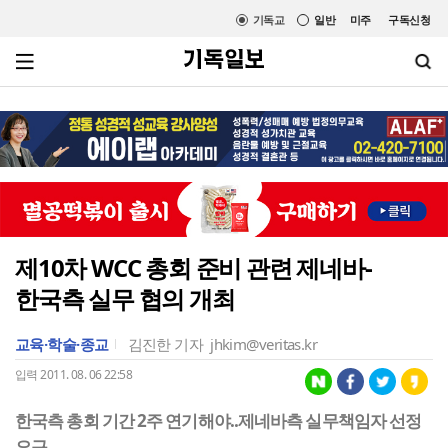
기독교
일반
미주
구독신청
제10차 WCC 총회 준비 관련 제네바-
한국측 실무 협의 개최
교육·학술·종교
김진한 기자
jhkim@veritas.kr
입력 2011. 08. 06 22:58
한국측 총회 기간 2주 연기해야..제네바측 실무책임자 선정
요구