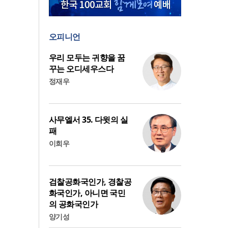
오피니언
우리 모두는 귀향을 꿈
꾸는 오디세우스다
정재우
사무엘서 35. 다윗의 실
패
이희우
검찰공화국인가, 경찰공
화국인가, 아니면 국민
의 공화국인가
양기성