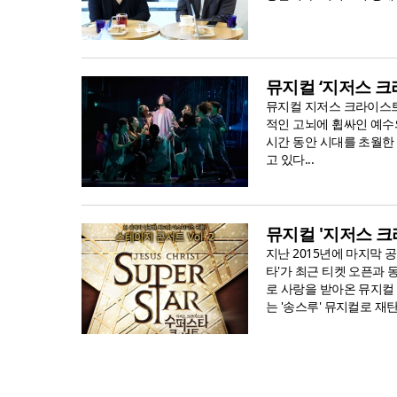
뮤지컬 ‘지저스 크
뮤지컬 지저스 크라이스트
적인 고뇌에 휩싸인 예수의
시간 동안 시대를 초월한
고 있다...
뮤지컬 '지저스 크
지난 2015년에 마지막 
타'가 최근 티켓 오픈과
로 사랑을 받아온 뮤지컬
는 '송스루' 뮤지컬로 재탄