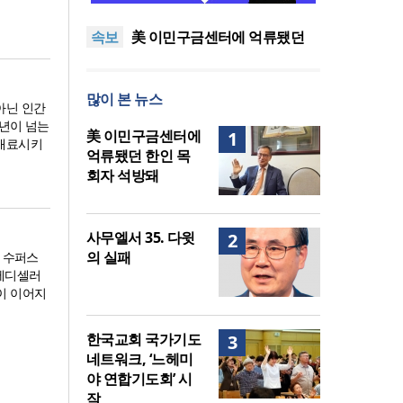
지법 시행… 기독교계 강력 반
올리벳대학교, 120만 평 리버사
속보
발
이드 대학 캠퍼스 영구 사용 승
美 이민구금센터에 억류됐던
인… 장기 개발 기반 확보
한인 목회자 석방돼
우크라 선교사 3부자의 헌신
“미사일 속에서도 복음은 전해
“미래 선교, 분쟁·빈곤 지역 출
많이 본 뉴스
진다”
신이 주도”
인도 마하라슈트라주 개종 금
아닌 인간
지법 시행… 기독교계 강력 반
올리벳대학교, 120만 평 리버사
0년이 넘는
美 이민구금센터에
1
 매료시키
발
이드 대학 캠퍼스 영구 사용 승
억류됐던 한인 목
인… 장기 개발 기반 확보
회자 석방돼
사무엘서 35. 다윗
2
의 실패
트 수퍼스
스테디셀러
이 이어지
한국교회 국가기도
3
네트워크, ‘느헤미
야 연합기도회’ 시
작