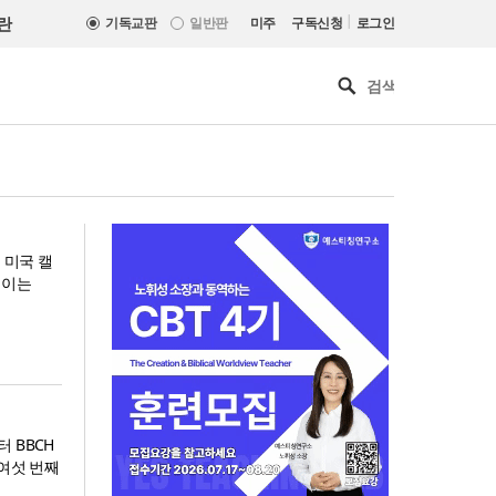
|
란
기독교판
일반판
미주
구독신청
로그인
 미국 캘
 이는
 BBCH
 여섯 번째
인도 마하라슈트라주 개종 금