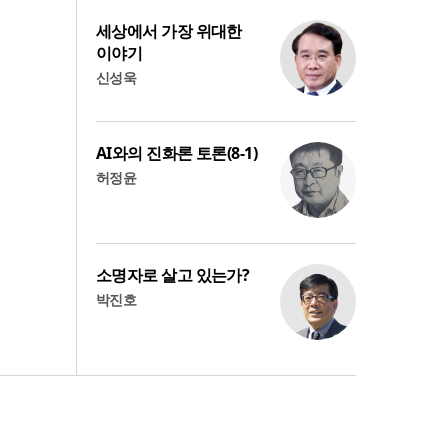
세상에서 가장 위대한
이야기
신성욱
AI와의 진화론 토론(8-1)
허정윤
소명자로 살고 있는가?
박진호