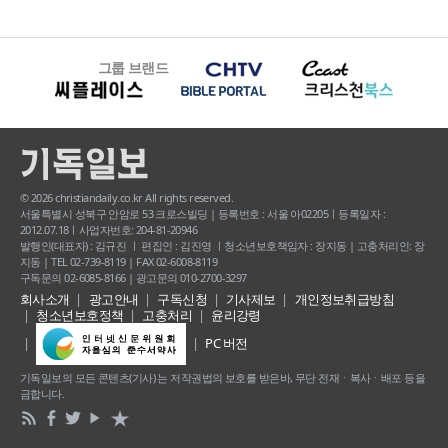
그룹 브랜드
© 2026 christiandaily.co.kr All rights reserved.
서울특별시 성북구 안암로 53 크로스빌딩 | 등록번호 : 서울 아02205ㅣ등록일자 :
2012.07.18ㅣ사업자번호: 204-81-20946
발행인(대표자) : 김규진 ㅣ 편집인 : 김진영 ㅣ청소년보호책임자 : 장지동 | 고충처리인: 장
지동 | TEL 02-739-8119 | FAX 02-6008-8119
구독문의 02-6085-8166 | 광고문의 010-2700-3297
회사소개
광고안내
구독신청
기사제보
개인정보취급방침
청소년보호정책
고충처리
윤리강령
PC 버전
기독일보의 모든 콘텐츠(기사) 는 저작권법의 보호를 받은바, 무단 전재ㆍ복사ㆍ배포 등을
금합니다.