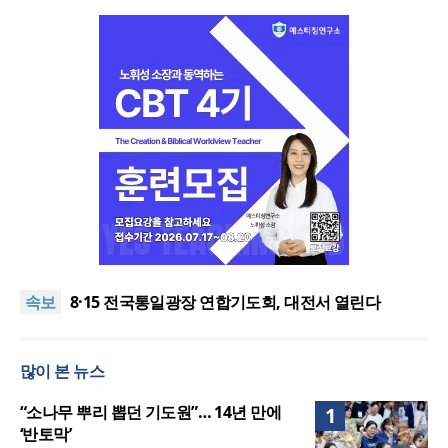
한동대 RISE사업단, 포항 죽도시장 담은 로컬 매거진
‘포항집’ 발간
“광복절 맞아 자유 지키고 다음세대 위해 기도하자”
속보
8·15 전국통일광장 연합기도회, 대전서 열린다
공실(空室) 공화국
세기총 “자유를 지키며 하나 된 희망의 미래를 향하
많이 본 뉴스
여”
한동대 RISE사업단, 포항 죽도시장 담은 로컬 매거진
‘포항집’ 발간
“광복절 맞아 자유 지키고 다음세대 위해 기도하자”
“소나무 뿌리 뽑던 기도원”… 14년 만에
1
‘반토막’