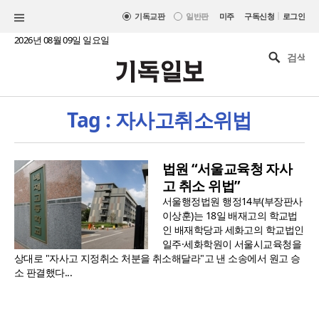
|
기독교판
일반판
미주
구독신청
로그인
2026년 08월 09일 일요일
Tag : 자사고취소위법
법원 “서울교육청 자사
고 취소 위법”
서울행정법원 행정14부(부장판사
이상훈)는 18일 배재고의 학교법
인 배재학당과 세화고의 학교법인
일주·세화학원이 서울시교육청을
상대로 "자사고 지정취소 처분을 취소해달라"고 낸 소송에서 원고 승
소 판결했다...