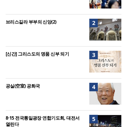
브리스길라 부부의 신앙(2)
2
[신간] 그리스도의 명품 신부 되기
3
공실(空室) 공화국
4
8·15 전국통일광장 연합기도회, 대전서
5
열린다