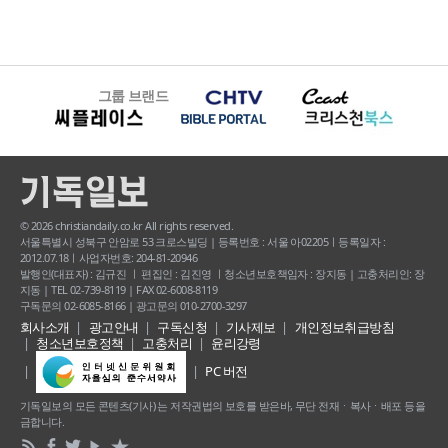
그룹 브랜드
© 2026 christiandaily.co.kr All rights reserved.
서울특별시 성북구 안암로 53 크로스빌딩 | 등록번호 : 서울 아02205ㅣ등록일자 :
2012.07.18ㅣ사업자번호: 204-81-20946
발행인(대표자) : 김규진 ㅣ 편집인 : 김진영 ㅣ청소년보호책임자 : 장지동 | 고충처리인: 장
지동 | TEL 02-739-8119 | FAX 02-6008-8119
구독문의 02-6085-8166 | 광고문의 010-2700-3297
회사소개
광고안내
구독신청
기사제보
개인정보취급방침
청소년보호정책
고충처리
윤리강령
PC 버전
기독일보의 모든 콘텐츠(기사) 는 저작권법의 보호를 받은바, 무단 전재ㆍ복사ㆍ배포 등을
금합니다.