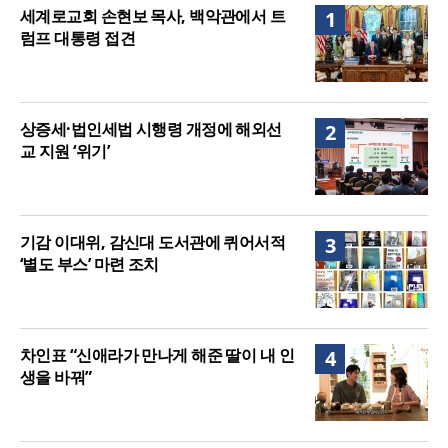
련 조치
2026년 상반기 탈북민 입국 63명… 전년 동기 대비
세계로교회 손현보 목사, 백악관에서 트
1
34.4% 감소
럼프 대통령 접견
상증세·법인세법 시행령 개정에 해외선
2
교 지원 ‘위기’
기감 이대위, 감신대 도서관에 퀴어서적
3
‘별도 부스’ 마련 조치
차인표 “신애라가 만나게 해준 딸이 내 인
4
생을 바꿔”