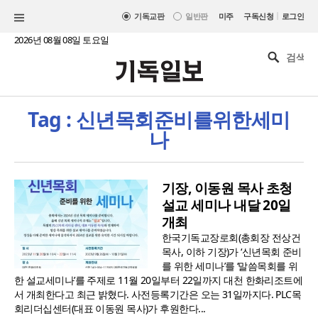
|
기독교판
일반판
미주
구독신청
로그인
2026년 08월 08일 토요일
Tag : 신년목회준비를위한세미
나
기장, 이동원 목사 초청
설교 세미나 내달 20일
개최
한국기독교장로회(총회장 전상건
목사, 이하 기장)가 ‘신년목회 준비
를 위한 세미나’를 ‘말씀목회를 위
한 설교세미나’를 주제로 11월 20일부터 22일까지 대천 한화리조트에
서 개최한다고 최근 밝혔다. 사전등록기간은 오는 31일까지다. PLC목
회리더십센터(대표 이동원 목사)가 후원한다...