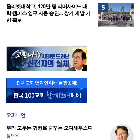
올리벳대학교, 120만 평 리버사이드 대
5
학 캠퍼스 영구 사용 승인… 장기 개발 기
반 확보
오피니언
우리 모두는 귀향을 꿈꾸는 오디세우스다
정재우