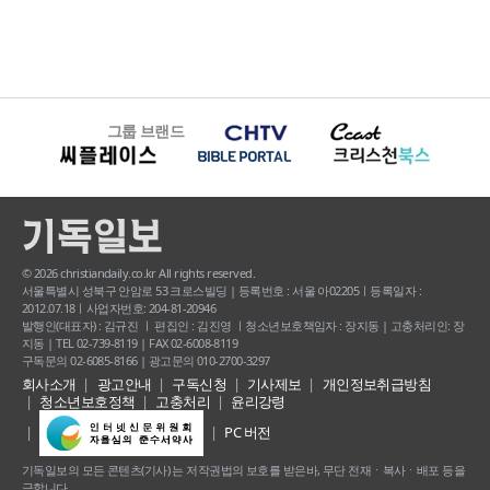
그룹 브랜드
© 2026 christiandaily.co.kr All rights reserved.
서울특별시 성북구 안암로 53 크로스빌딩 | 등록번호 : 서울 아02205ㅣ등록일자 :
2012.07.18ㅣ사업자번호: 204-81-20946
발행인(대표자) : 김규진 ㅣ 편집인 : 김진영 ㅣ청소년보호책임자 : 장지동 | 고충처리인: 장
지동 | TEL 02-739-8119 | FAX 02-6008-8119
구독문의 02-6085-8166 | 광고문의 010-2700-3297
회사소개
광고안내
구독신청
기사제보
개인정보취급방침
청소년보호정책
고충처리
윤리강령
PC 버전
기독일보의 모든 콘텐츠(기사) 는 저작권법의 보호를 받은바, 무단 전재ㆍ복사ㆍ배포 등을
금합니다.