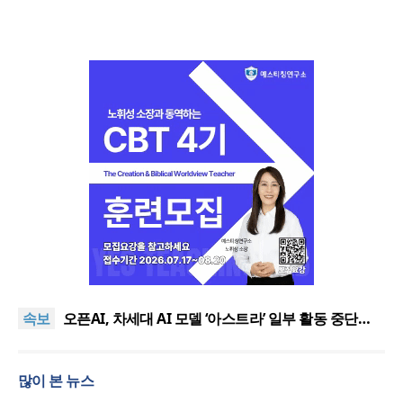
기감 이대위, 감신대 도서관에 퀴어서적 ‘별도 부스’ 마
련 조치
2026년 상반기 탈북민 입국 63명… 전년 동기 대비
속보
34.4% 감소
오픈AI, 차세대 AI 모델 ‘아스트라’ 일부 활동 중단…
“중대한 사이버 공격 역량 배제 못해”
김병기 의원직 제명 요구 국민동의청원… 13개 비위
의혹 경찰 수사 11개월째
오세훈, 용산공원 아파트 건설 관측에 재차 반대… “미
많이 본 뉴스
래세대 위한 국가적 자산”
기감 이대위, 감신대 도서관에 퀴어서적 ‘별도 부스’ 마