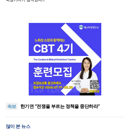
“한국 복음의 시작에는 미국보다 먼저 일본이 있었습
니다”
“기도로 시작한 스틸 美 대사, 한미동맹의 가교 되어
속보
주길”
한기연 “전쟁을 부르는 정책을 중단하라”
서울세계부흥협의회 8월 연합성회 개최
민족복음화운동본부·한국장로회총연합회, 2027 대
많이 본 뉴스
성회 위해 협력
“한국 복음의 시작에는 미국보다 먼저 일본이 있었습