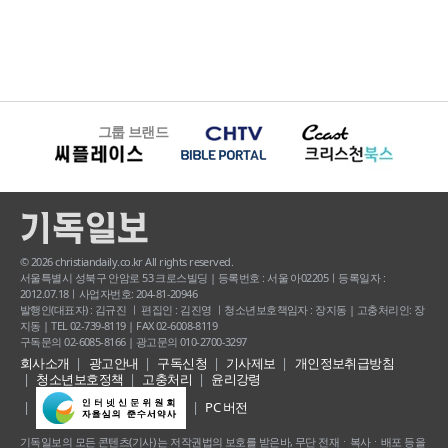
그룹 브랜드
© 2026 christiandaily.co.kr All rights reserved.
서울특별시 성북구 안암로 53 크로스빌딩 | 등록번호 : 서울 아02205ㅣ등록일자 :
2012.07.18ㅣ사업자번호: 204-81-20946
발행인(대표자) : 김규진 ㅣ 편집인 : 김진영 ㅣ청소년보호책임자 : 장지동 | 고충처리인: 장
지동 | TEL 02-739-8119 | FAX 02-6008-8119
구독문의 02-6085-8166 | 광고문의 010-2700-3297
회사소개
광고안내
구독신청
기사제보
개인정보취급방침
청소년보호정책
고충처리
윤리강령
PC 버전
기독일보의 모든 콘텐츠(기사) 는 저작권법의 보호를 받은바, 무단 전재ㆍ복사ㆍ배포 등을