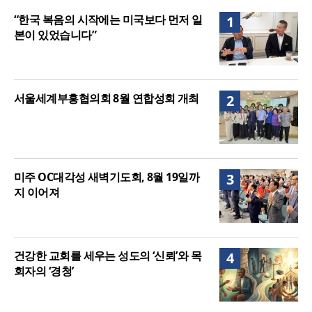
니다”
“기도로 시작한 스틸 美 대사, 한미동맹의 가교 되어
“한국 복음의 시작에는 미국보다 먼저 일
1
주길”
본이 있었습니다”
서울세계부흥협의회 8월 연합성회 개최
2
미주 OC대각성 새벽기도회, 8월 19일까
3
지 이어져
건강한 교회를 세우는 성도의 ‘신뢰’와 목
4
회자의 ‘경청’