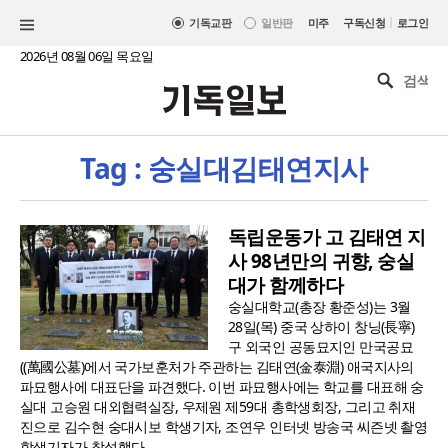
|
기독교판
일반판
미주
구독신청
로그인
2026년 08월 06일 목요일
Tag : 숭실대김태연지사
독립운동가 고 김태연 지
사 98년만의 귀향, 숭실
대가 함께하다
숭실대학교(총장 황준성)는 3월
28일(목) 중국 상하이 창닝(長寧)
구 외국인 공동묘지인 만국공묘
((萬國公墓)에서 국가보훈처가 주관하는 김태연(金泰淵) 애국지사의
파묘행사에 대표단을 파견했다. 이번 파묘행사에는 학교를 대표해 숭
실대 고승원 대외협력실장, 우제원 제59대 총학생회장, 그리고 취재
진으로 김수현 숭대시보 학생기자, 조연우 인터넷 방송국 씨즌넷 촬영
학생기자가 참석했다...