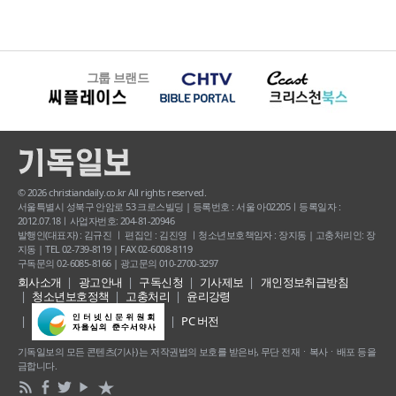
그룹 브랜드
© 2026 christiandaily.co.kr All rights reserved.
서울특별시 성북구 안암로 53 크로스빌딩 | 등록번호 : 서울 아02205ㅣ등록일자 :
2012.07.18ㅣ사업자번호: 204-81-20946
발행인(대표자) : 김규진 ㅣ 편집인 : 김진영 ㅣ청소년보호책임자 : 장지동 | 고충처리인: 장
지동 | TEL 02-739-8119 | FAX 02-6008-8119
구독문의 02-6085-8166 | 광고문의 010-2700-3297
회사소개
광고안내
구독신청
기사제보
개인정보취급방침
청소년보호정책
고충처리
윤리강령
PC 버전
기독일보의 모든 콘텐츠(기사) 는 저작권법의 보호를 받은바, 무단 전재ㆍ복사ㆍ배포 등을
금합니다.