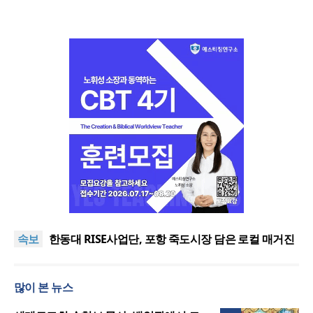
느헤미야 연합기도회, ‘왕의 기도’로 나라·한국교회·다
음세대 위해 합심
세기총 “자유를 지키며 하나 된 희망의 미래를 향하
속보
여”
한동대 RISE사업단, 포항 죽도시장 담은 로컬 매거진
‘포항집’ 발간
한남대·KAIST, 세계적 광자·전자기학 국제학술대회
‘PIERS’ 대전 유치
세계기독교 변화 속 한국 선교신학의 방향은?
많이 본 뉴스
느헤미야 연합기도회, ‘왕의 기도’로 나라·한국교회·다
음세대 위해 합심
세기총 “자유를 지키며 하나 된 희망의 미래를 향하