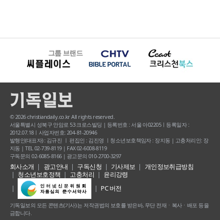
그룹 브랜드
© 2026 christiandaily.co.kr All rights reserved.
서울특별시 성북구 안암로 53 크로스빌딩 | 등록번호 : 서울 아02205ㅣ등록일자 :
2012.07.18ㅣ사업자번호: 204-81-20946
발행인(대표자) : 김규진 ㅣ 편집인 : 김진영 ㅣ청소년보호책임자 : 장지동 | 고충처리인: 장
지동 | TEL 02-739-8119 | FAX 02-6008-8119
구독문의 02-6085-8166 | 광고문의 010-2700-3297
회사소개
광고안내
구독신청
기사제보
개인정보취급방침
청소년보호정책
고충처리
윤리강령
PC 버전
기독일보의 모든 콘텐츠(기사) 는 저작권법의 보호를 받은바, 무단 전재ㆍ복사ㆍ배포 등을
금합니다.