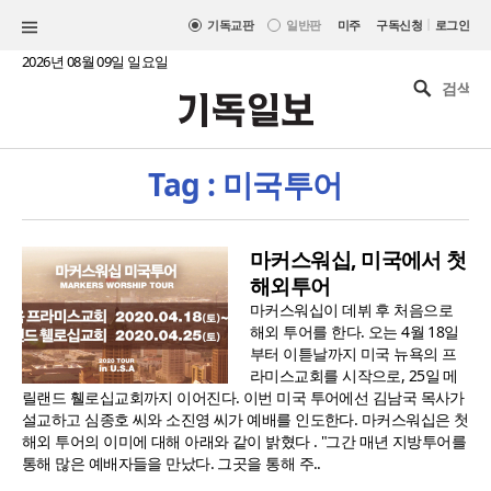
|
기독교판
일반판
미주
구독신청
로그인
2026년 08월 09일 일요일
Tag : 미국투어
마커스워십, 미국에서 첫
해외투어
마커스워십이 데뷔 후 처음으로
해외 투어를 한다. 오는 4월 18일
부터 이튿날까지 미국 뉴욕의 프
라미스교회를 시작으로, 25일 메
릴랜드 휄로십교회까지 이어진다. 이번 미국 투어에선 김남국 목사가
설교하고 심종호 씨와 소진영 씨가 예배를 인도한다. 마커스워십은 첫
해외 투어의 이미에 대해 아래와 같이 밝혔다 . "⁣⁣그간 매년 지방투어를
통해 많은 예배자들을 만났다. 그곳을 통해 주..