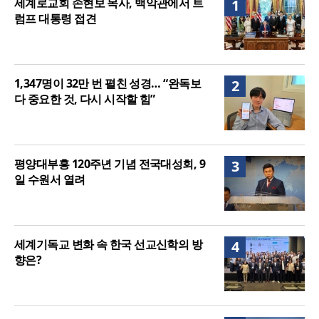
세계로교회 손현보 목사, 백악관에서 트
1
여”
럼프 대통령 접견
1,347명이 32만 번 펼친 성경… “완독보
2
다 중요한 것, 다시 시작할 힘”
평양대부흥 120주년 기념 전국대성회, 9
3
일 수원서 열려
세계기독교 변화 속 한국 선교신학의 방
4
향은?