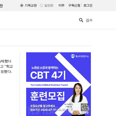
|
란
기독교판
일반판
미주
구독신청
로그인
출제했다
고 "학교
발표했다.
한기연 “전쟁을 부르는 정책을