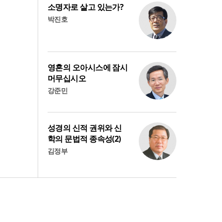
소명자로 살고 있는가?
박진호
영혼의 오아시스에 잠시
머무십시오
강준민
성경의 신적 권위와 신
학의 문법적 종속성(2)
김정부