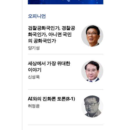
오피니언
검찰공화국인가, 경찰공
화국인가, 아니면 국민
의 공화국인가
양기성
세상에서 가장 위대한
이야기
신성욱
AI와의 진화론 토론(8-1)
허정윤