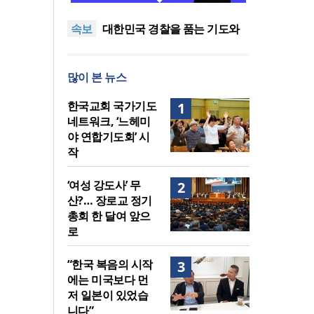
중단하라”
정신건강 치료 인프라 부족…
속보
정신질환 평생유병률 27.8%,
대한민국 경찰을 품는 기도와
중증 입원·재활 확충 과제
선교의 현장
한국교회 국가기도 네트워크,
‘느헤미야 연합기도회’ 시작
“기도로 시작한 스틸 美 대사,
많이 본 뉴스
한미동맹의 가교 되어주길”
한기연 “전쟁을 부르는 정책을
중단하라”
정신건강 치료 인프라 부족…
한국교회 국가기도
1
정신질환 평생유병률 27.8%,
네트워크, ‘느헤미
중증 입원·재활 확충 과제
야 연합기도회’ 시
작
‘여성 강도사’ 무
2
산?… 장로교 정기
총회 한 달여 앞으
로
“한국 복음의 시작
3
에는 미국보다 먼
저 일본이 있었습
니다”