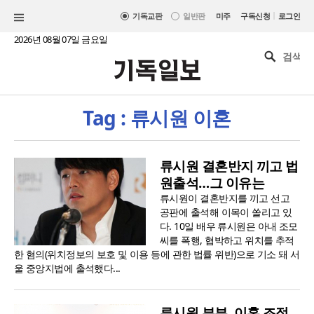
|
기독교판
일반판
미주
구독신청
로그인
2026년 08월 07일 금요일
Tag : 류시원 이혼
류시원 결혼반지 끼고 법
원출석…그 이유는
류시원이 결혼반지를 끼고 선고
공판에 출석해 이목이 쏠리고 있
다. 10일 배우 류시원은 아내 조모
씨를 폭행, 협박하고 위치를 추적
한 혐의(위치정보의 보호 및 이용 등에 관한 법률 위반)으로 기소 돼 서
울 중앙지법에 출석했다...
류시원 부부, 이혼 조정