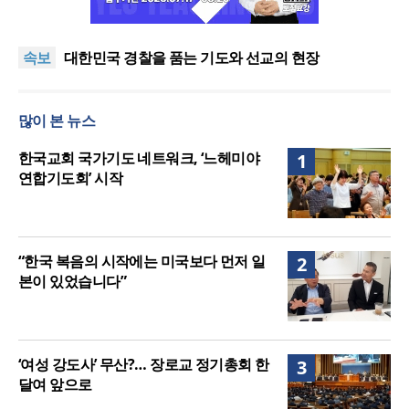
한기연 “전쟁을 부르는 정책을 중단하라”
정신건강 치료 인프라 부족… 정신질환 평생유병률
속보
27.8%, 중증 입원·재활 확충 과제
대한민국 경찰을 품는 기도와 선교의 현장
한국교회 국가기도 네트워크, ‘느헤미야 연합기도회’
시작
“기도로 시작한 스틸 美 대사, 한미동맹의 가교 되어
많이 본 뉴스
주길”
한기연 “전쟁을 부르는 정책을 중단하라”
정신건강 치료 인프라 부족… 정신질환 평생유병률
한국교회 국가기도 네트워크, ‘느헤미야
1
27.8%, 중증 입원·재활 확충 과제
연합기도회’ 시작
“한국 복음의 시작에는 미국보다 먼저 일
2
본이 있었습니다”
‘여성 강도사’ 무산?… 장로교 정기총회 한
3
달여 앞으로