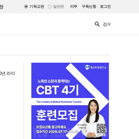
|
란
기독교판
일반판
미주
구독신청
로그인
0년 라이
“한국 복음의 시작에는 미국보