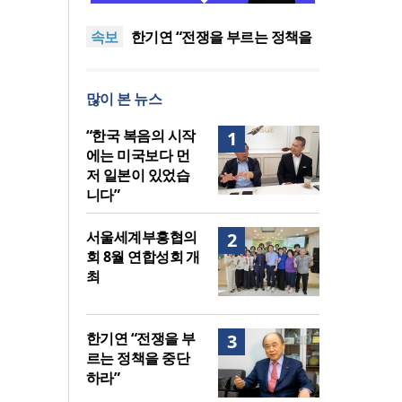
다 먼저 일본이 있었습니다”
“기도로 시작한 스틸 美 대사,
속보
한미동맹의 가교 되어주길”
한기연 “전쟁을 부르는 정책을
중단하라”
서울세계부흥협의회 8월 연합
성회 개최
민족복음화운동본부·한국장로
많이 본 뉴스
회총연합회, 2027 대성회 위해
“한국 복음의 시작에는 미국보
협력
다 먼저 일본이 있었습니다”
“기도로 시작한 스틸 美 대사,
“한국 복음의 시작
1
한미동맹의 가교 되어주길”
에는 미국보다 먼
저 일본이 있었습
니다”
서울세계부흥협의
2
회 8월 연합성회 개
최
한기연 “전쟁을 부
3
르는 정책을 중단
하라”