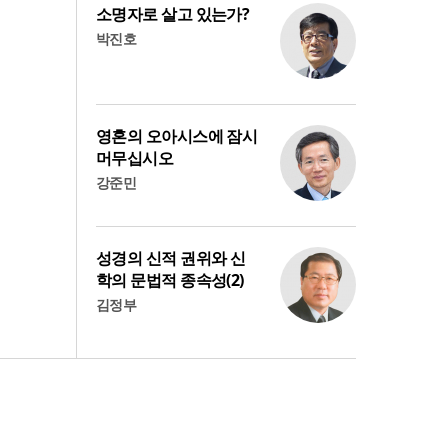
소명자로 살고 있는가?
박진호
영혼의 오아시스에 잠시
머무십시오
강준민
성경의 신적 권위와 신
학의 문법적 종속성(2)
김정부