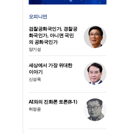
오피니언
검찰공화국인가, 경찰공
화국인가, 아니면 국민
의 공화국인가
양기성
세상에서 가장 위대한
이야기
신성욱
AI와의 진화론 토론(8-1)
허정윤