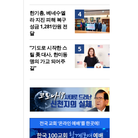
한기총, 베네수엘
4
라 지진 피해 복구
성금 1,281만원 전
달
“기도로 시작한 스
5
틸 美 대사, 한미동
맹의 가교 되어주
길”