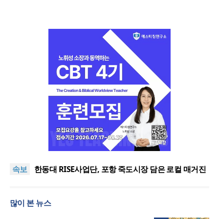
느헤미야 연합기도회, ‘왕의 기도’로 나라·한국교회·다
음세대 위해 합심
세기총 “자유를 지키며 하나 된 희망의 미래를 향하
속보
여”
한동대 RISE사업단, 포항 죽도시장 담은 로컬 매거진
‘포항집’ 발간
한남대·KAIST, 세계적 광자·전자기학 국제학술대회
‘PIERS’ 대전 유치
세계기독교 변화 속 한국 선교신학의 방향은?
많이 본 뉴스
느헤미야 연합기도회, ‘왕의 기도’로 나라·한국교회·다
음세대 위해 합심
세기총 “자유를 지키며 하나 된 희망의 미래를 향하