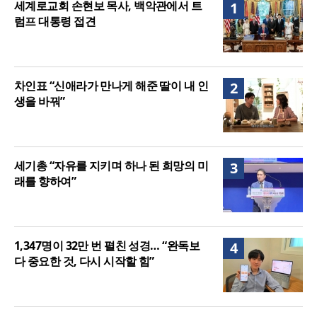
세계로교회 손현보 목사, 백악관에서 트
1
여”
럼프 대통령 접견
차인표 “신애라가 만나게 해준 딸이 내 인
2
생을 바꿔”
세기총 “자유를 지키며 하나 된 희망의 미
3
래를 향하여”
1,347명이 32만 번 펼친 성경… “완독보
4
다 중요한 것, 다시 시작할 힘”