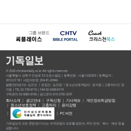
그룹 브랜드
© 2026 christiandaily.co.kr All rights reserved.
서울특별시 성북구 안암로 53 크로스빌딩 | 등록번호 : 서울 아02205ㅣ등록일자 :
2012.07.18ㅣ사업자번호: 204-81-20946
발행인(대표자) : 김규진 ㅣ 편집인 : 김진영 ㅣ청소년보호책임자 : 장지동 | 고충처리인: 장
지동 | TEL 02-739-8119 | FAX 02-6008-8119
구독문의 02-6085-8166 | 광고문의 010-2700-3297
회사소개
광고안내
구독신청
기사제보
개인정보취급방침
청소년보호정책
고충처리
윤리강령
PC 버전
기독일보의 모든 콘텐츠(기사) 는 저작권법의 보호를 받은바, 무단 전재ㆍ복사ㆍ배포 등을
금합니다.