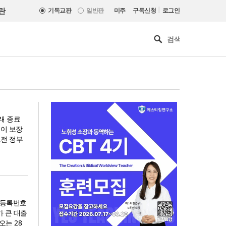
|
란
기독교판
일반판
미주
구독신청
로그인
래 종료
등이 보장
오전 정부
민등록번호
가 큰 대출
기감 이대위, 감신대 도서관에
는 28