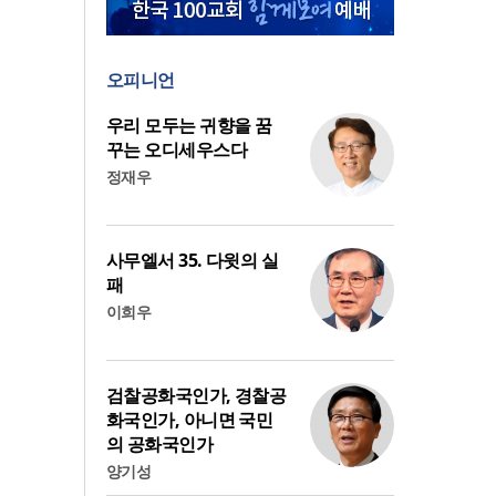
오피니언
우리 모두는 귀향을 꿈
꾸는 오디세우스다
정재우
사무엘서 35. 다윗의 실
패
이희우
검찰공화국인가, 경찰공
화국인가, 아니면 국민
의 공화국인가
양기성