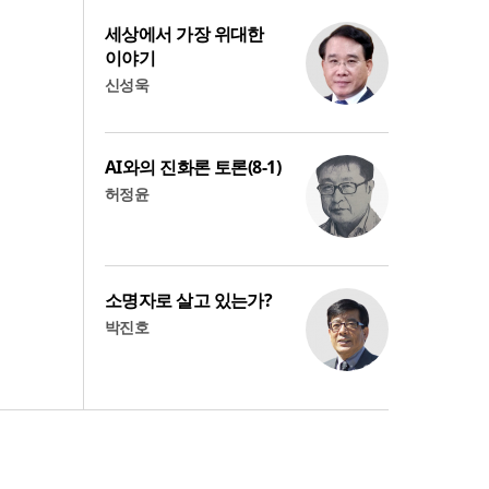
세상에서 가장 위대한
이야기
신성욱
AI와의 진화론 토론(8-1)
허정윤
소명자로 살고 있는가?
박진호