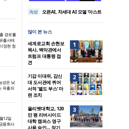
퀴어서적 ‘별도 부스’ 마련 조치
2026년 상반기 탈북민 입국 63
속보
명… 전년 동기 대비 34.4% 감
오픈AI, 차세대 AI 모델 ‘아스트
소
라’ 일부 활동 중단… “중대한 사
김병기 의원직 제명 요구 국민
이버 공격 역량 배제 못해”
동의청원… 13개 비위 의혹 경
오세훈, 용산공원 아파트 건설
많이 본 뉴스
찰 수사 11개월째
관측에 재차 반대… “미래세대
기감 이대위, 감신대 도서관에
출 경로를
위한 국가적 자산”
퀴어서적 ‘별도 부스’ 마련 조치
2026년 상반기 탈북민 입국 63
 유출사태
세계로교회 손현보
1
 이정현 청
명… 전년 동기 대비 34.4% 감
목사, 백악관에서
소
트럼프 대통령 접
견
기감 이대위, 감신
2
대 도서관에 퀴어
능성은 낮
는 유출되
서적 ‘별도 부스’ 마
련 조치
올리벳대학교, 120
3
만 평 리버사이드
월12일
대학 캠퍼스 영구
 금융회사
사용 승인… 장기