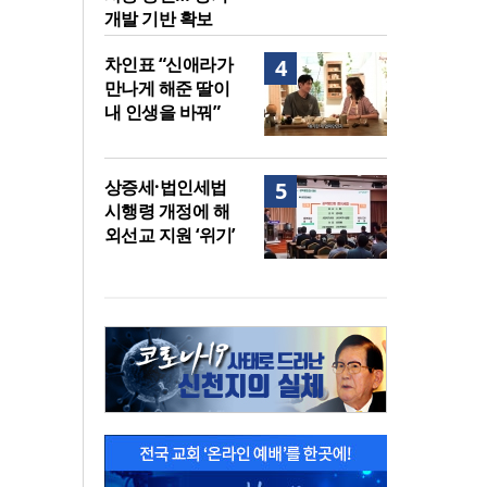
개발 기반 확보
차인표 “신애라가
4
만나게 해준 딸이
내 인생을 바꿔”
상증세·법인세법
5
시행령 개정에 해
외선교 지원 ‘위기’