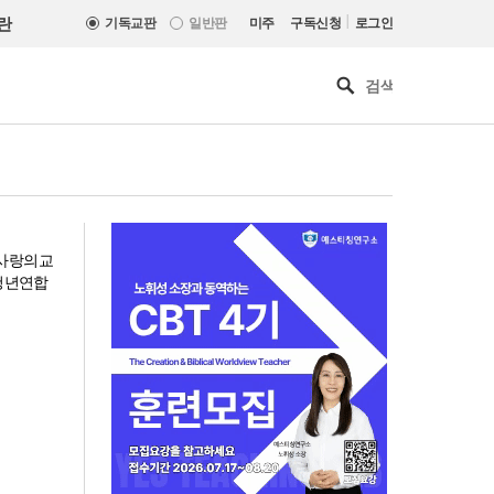
|
란
기독교판
일반판
미주
구독신청
로그인
 사랑의교
른청년연합
기감 이대위, 감신대 도서관에