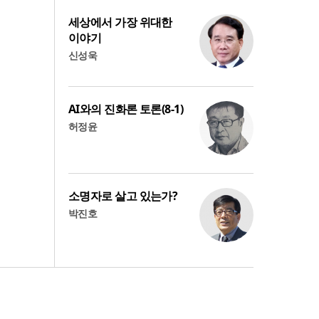
세상에서 가장 위대한
이야기
신성욱
AI와의 진화론 토론(8-1)
허정윤
소명자로 살고 있는가?
박진호