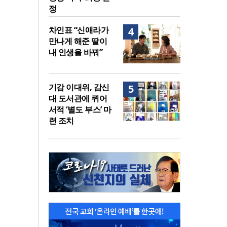
정
차인표 “신애라가
4
만나게 해준 딸이
내 인생을 바꿔”
기감 이대위, 감신
5
대 도서관에 퀴어
서적 ‘별도 부스’ 마
련 조치