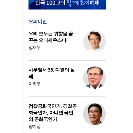
오피니언
우리 모두는 귀향을 꿈
꾸는 오디세우스다
정재우
사무엘서 35. 다윗의 실
패
이희우
검찰공화국인가, 경찰공
화국인가, 아니면 국민
의 공화국인가
양기성