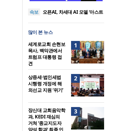
퀴어서적 ‘별도 부스’ 마련 조치
2026년 상반기 탈북민 입국 63
속보
명… 전년 동기 대비 34.4% 감
오픈AI, 차세대 AI 모델 ‘아스트
소
라’ 일부 활동 중단… “중대한 사
김병기 의원직 제명 요구 국민
이버 공격 역량 배제 못해”
동의청원… 13개 비위 의혹 경
오세훈, 용산공원 아파트 건설
많이 본 뉴스
찰 수사 11개월째
관측에 재차 반대… “미래세대
기감 이대위, 감신대 도서관에
위한 국가적 자산”
퀴어서적 ‘별도 부스’ 마련 조치
2026년 상반기 탈북민 입국 63
세계로교회 손현보
1
명… 전년 동기 대비 34.4% 감
목사, 백악관에서
소
트럼프 대통령 접
견
상증세·법인세법
2
시행령 개정에 해
외선교 지원 ‘위기’
장신대 교회음악학
3
과, KEDI 재심의
거쳐 ‘종교지도자
양성 학과’ 최종 인