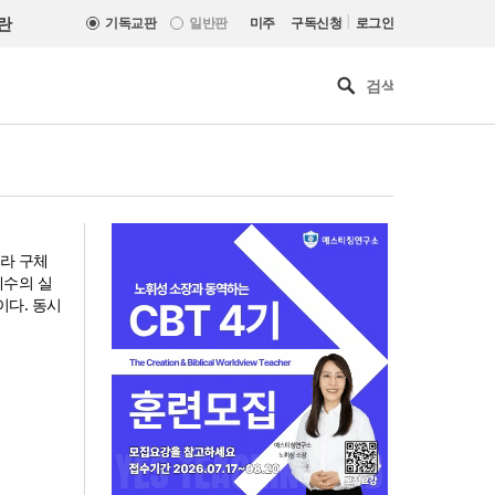
|
란
기독교판
일반판
미주
구독신청
로그인
라 구체
예수의 실
i)이다. 동시
사랑과 공의로 열리는 하나님