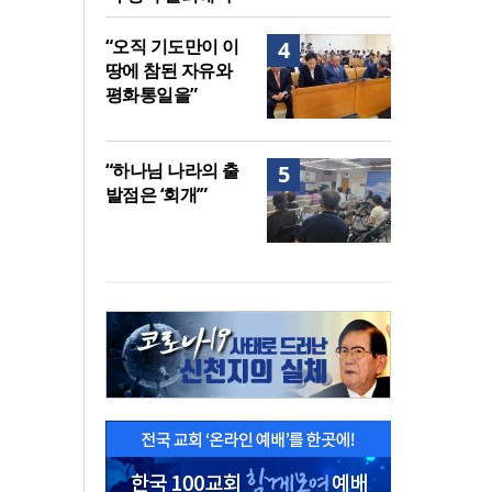
“오직 기도만이 이
4
땅에 참된 자유와
평화통일을”
“하나님 나라의 출
5
발점은 ‘회개’”