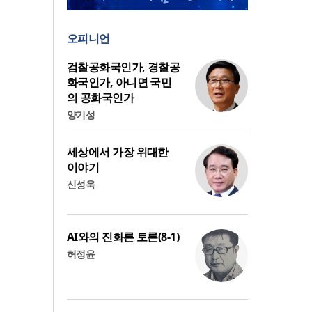
오피니언
검찰공화국인가, 경찰공
화국인가, 아니면 국민
의 공화국인가
양기성
세상에서 가장 위대한
이야기
신성욱
AI와의 진화론 토론(8-1)
허정윤