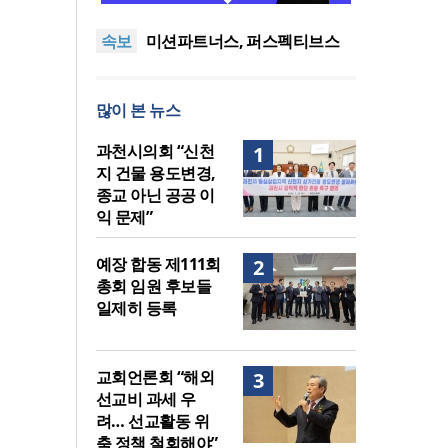
나라의 회복 원리
어쿠스틱 피아노 찬송가 시리
속보
즈의 새 앨범 발매
미션파트너스, 퍼스펙티브스
가을학기 개강… “다음세대 선
하이테크 시대, 하이터치가 답
교자원 발굴”
이다
한국크리스천기자포럼, 2026
많이 본 뉴스
년 여름호 발간
사랑과 공의로 열리는 하나님
나라의 회복 원리
어쿠스틱 피아노 찬송가 시리
과천시의회 “신천
1
즈의 새 앨범 발매
지 건물 용도변경,
종교 아닌 공공 이
익 문제”
예장 합동 제111회
2
총회 임원 후보들
일제히 등록
교회언론회 “해외
3
선교비 과세 우
려… 선교활동 위
축 정책 철회해야”