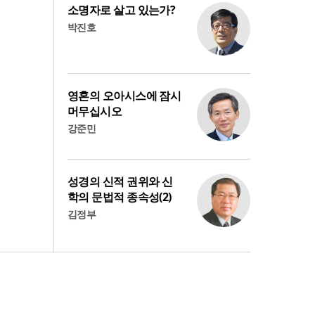
소명자로 살고 있는가?
박진호
영혼의 오아시스에 잠시
머무십시오
강준민
성경의 신적 권위와 신
학의 문법적 종속성(2)
김정부