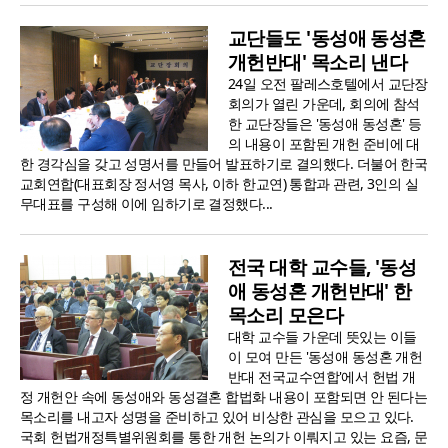
교단들도 '동성애 동성혼
개헌반대' 목소리 낸다
24일 오전 팔레스호텔에서 교단장
회의가 열린 가운데, 회의에 참석
한 교단장들은 '동성애 동성혼' 등
의 내용이 포함된 개헌 준비에 대
한 경각심을 갖고 성명서를 만들어 발표하기로 결의했다. 더불어 한국
교회연합(대표회장 정서영 목사, 이하 한교연) 통합과 관련, 3인의 실
무대표를 구성해 이에 임하기로 결정했다...
전국 대학 교수들, '동성
애 동성혼 개헌반대' 한
목소리 모은다
대학 교수들 가운데 뜻있는 이들
이 모여 만든 '동성애 동성혼 개헌
반대 전국교수연합'에서 헌법 개
정 개헌안 속에 동성애와 동성결혼 합법화 내용이 포함되면 안 된다는
목소리를 내고자 성명을 준비하고 있어 비상한 관심을 모으고 있다.
국회 헌법개정특별위원회를 통한 개헌 논의가 이뤄지고 있는 요즘, 문