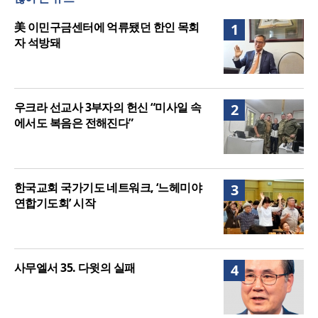
인도 마하라슈트라주 개종 금지법 시행… 기독교계
강력 반발
올리벳대학교, 120만 평 리버사이드 대학 캠퍼스 영
美 이민구금센터에 억류됐던 한인 목회
1
구 사용 승인… 장기 개발 기반 확보
자 석방돼
우크라 선교사 3부자의 헌신 “미사일 속
2
에서도 복음은 전해진다”
한국교회 국가기도 네트워크, ‘느헤미야
3
연합기도회’ 시작
사무엘서 35. 다윗의 실패
4