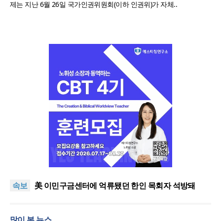
제는 지난 6월 26일 국가인권위원회(이하 인권위)가 자체..
인도 마하라슈트라주 개종 금지법 시행… 기독교계
강력 반발
올리벳대학교, 120만 평 리버사이드 대학 캠퍼스 영
속보
구 사용 승인… 장기 개발 기반 확보
美 이민구금센터에 억류됐던 한인 목회자 석방돼
우크라 선교사 3부자의 헌신 “미사일 속에서도 복음
은 전해진다”
“미래 선교, 분쟁·빈곤 지역 출신이 주도”
많이 본 뉴스