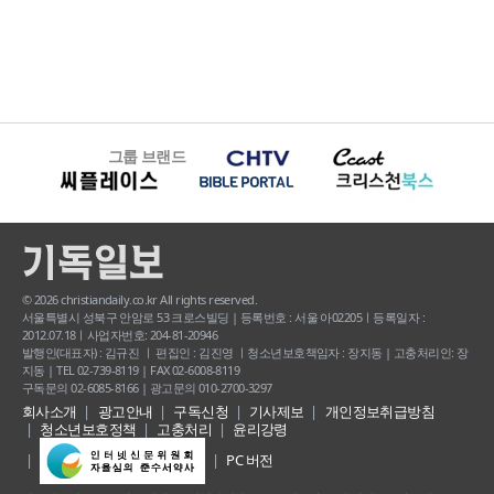
그룹 브랜드
© 2026 christiandaily.co.kr All rights reserved.
서울특별시 성북구 안암로 53 크로스빌딩 | 등록번호 : 서울 아02205ㅣ등록일자 :
2012.07.18ㅣ사업자번호: 204-81-20946
발행인(대표자) : 김규진 ㅣ 편집인 : 김진영 ㅣ청소년보호책임자 : 장지동 | 고충처리인: 장
지동 | TEL 02-739-8119 | FAX 02-6008-8119
구독문의 02-6085-8166 | 광고문의 010-2700-3297
회사소개
광고안내
구독신청
기사제보
개인정보취급방침
청소년보호정책
고충처리
윤리강령
PC 버전