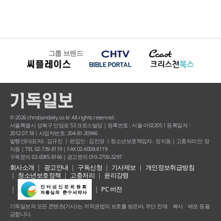
그룹 브랜드
© 2026 christiandaily.co.kr All rights reserved.
서울특별시 성북구 안암로 53 크로스빌딩 | 등록번호 : 서울 아02205ㅣ등록일자 :
2012.07.18ㅣ사업자번호: 204-81-20946
발행인(대표자) : 김규진 ㅣ 편집인 : 김진영 ㅣ청소년보호책임자 : 장지동 | 고충처리인: 장
지동 | TEL 02-739-8119 | FAX 02-6008-8119
구독문의 02-6085-8166 | 광고문의 010-2700-3297
회사소개
광고안내
구독신청
기사제보
개인정보취급방침
청소년보호정책
고충처리
윤리강령
PC 버전
기독일보의 모든 콘텐츠(기사) 는 저작권법의 보호를 받은바, 무단 전재ㆍ복사ㆍ배포 등을
금합니다.