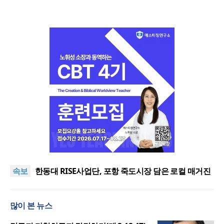
느헤미야 연합기도회, ‘왕의 기도’로 나라·한국교회·다
음세대 위해 합심
세기총 “자유를 지키며 하나 된 희망의 미래를 향하
속보
여”
한동대 RISE사업단, 포항 죽도시장 담은 로컬 매거진
‘포항집’ 발간
한남대·KAIST, 세계적 광자·전자기학 국제학술대회
‘PIERS’ 대전 유치
세계기독교 변화 속 한국 선교신학의 방향은?
많이 본 뉴스
느헤미야 연합기도회, ‘왕의 기도’로 나라·한국교회·다
음세대 위해 합심
세기총 “자유를 지키며 하나 된 희망의 미래를 향하