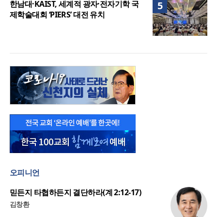
한남대·KAIST, 세계적 광자·전자기학 국
5
제학술대회 ‘PIERS’ 대전 유치
오피니언
믿든지 타협하든지 결단하라(계 2:12-17)
김창환