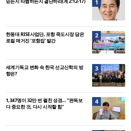
믿든지 타협하든지 결단하라(계 2:12-17)
1
여”
한동대 RISE사업단, 포항 죽도시장 담은
2
로컬 매거진 ‘포항집’ 발간
세계기독교 변화 속 한국 선교신학의 방
3
향은?
1,347명이 32만 번 펼친 성경… “완독보
4
다 중요한 것, 다시 시작할 힘”