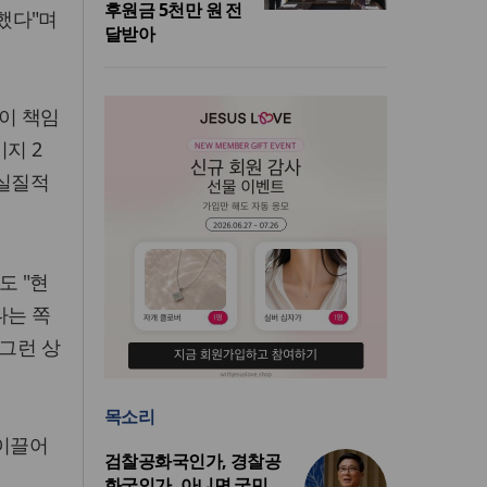
후원금 5천만 원 전
했다"며
달받아
현이 책임
지 2
 실질적
도 "현
다는 쪽
 그런 상
목소리
 이끌어
검찰공화국인가, 경찰공
화국인가, 아니면 국민