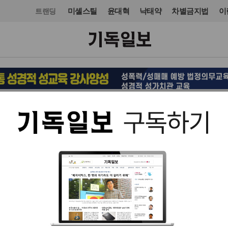
미셸스틸
윤대혁
낙태약
차별금지법
이
트랜딩
정치
청와대
입력 2016. 11. 07 13:54