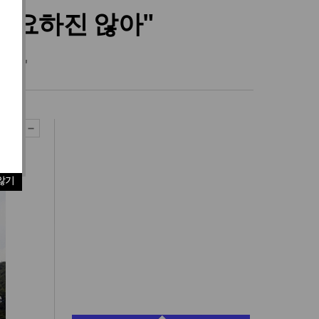
중요하진 않아"
 뜻"
않기