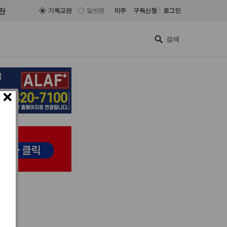
|
란
기독교판
일반판
미주
구독신청
로그인
×