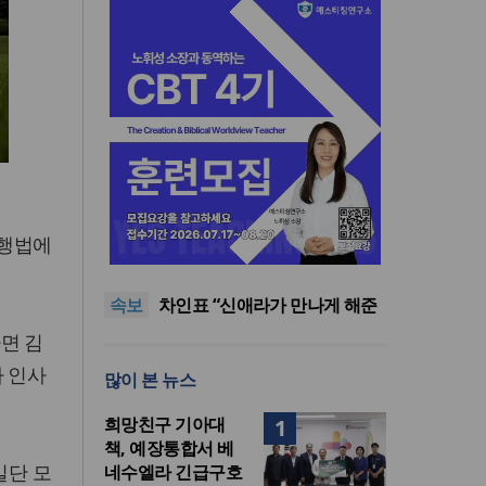
올리벳대학교, 120만 평 리버사
현행법에
이드 대학 캠퍼스 영구 사용 승
세계로교회 손현보 목사, 백악
인… 장기 개발 기반 확보
관에서 트럼프 대통령 접견
한인세계선교사회(KWMF) 대
속보
표회장 이·취임식 열려
차인표 “신애라가 만나게 해준
딸이 내 인생을 바꿔”
상증세·법인세법 시행령 개정
면 김
에 해외선교 지원 ‘위기’
올리벳대학교, 120만 평 리버사
자 인사
많이 본 뉴스
이드 대학 캠퍼스 영구 사용 승
세계로교회 손현보 목사, 백악
인… 장기 개발 기반 확보
관에서 트럼프 대통령 접견
희망친구 기아대
1
책, 예장통합서 베
일단 모
네수엘라 긴급구호