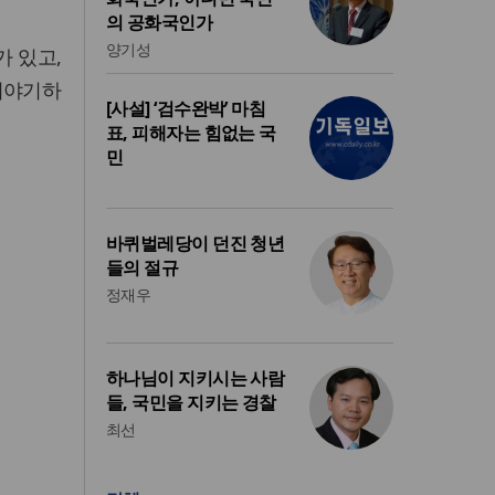
의 공화국인가
양기성
가 있고,
이야기하
[사설] ‘검수완박’ 마침
표, 피해자는 힘없는 국
민
바퀴벌레당이 던진 청년
들의 절규
정재우
하나님이 지키시는 사람
들, 국민을 지키는 경찰
최선