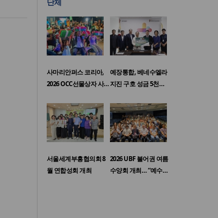
단체
사마리안퍼스 코리아,
예장통합, 베네수엘라
2026 OCC선물상자 사…
지진 구호 성금 5천…
서울세계부흥협의회 8
2026 UBF 불어권 여름
월 연합성회 개최
수양회 개최… “예수…