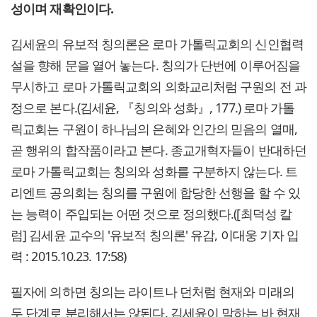
성이며 재확인이다.
김세윤의 유보적 칭의론은 로마 가톨릭교회의 신인협력
설을 향해 문을 열어 놓는다. 칭의가 단번에 이루어짐을
무시하고 로마 가톨릭교회의 의화교리처럼 구원의 전 과
정으로 본다.(김세윤, 『칭의와 성화』, 177.) 로마 가톨
릭교회는 구원이 하나님의 은혜와 인간의 믿음의 열매,
곧 행위의 합작품이라고 본다. 종교개혁자들이 반대하던
로마 가톨릭교회는 칭의와 성화를 구분하지 않는다. 트
리엔트 공의회는 칭의를 구원에 합당한 선행을 할 수 있
는 능력이 주입되는 어떤 것으로 정의했다.([최덕성 칼
럼] 김세윤 교수의 '유보적 칭의론' 유감,
이대웅 기자
입
력 : 2015.10.23. 17:58)
필자에 의하면 칭의는 라이트나 던처럼 현재와 미래의
두 단계로 분리해서는 않된다. 김세윤이 말하는 바 현재