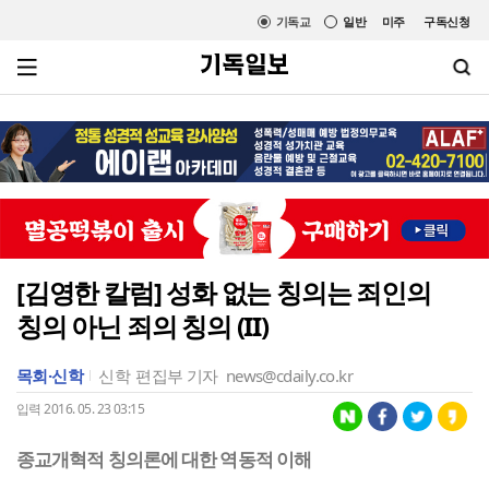
기독교
일반
미주
구독신청
[김영한 칼럼] 성화 없는 칭의는 죄인의
칭의 아닌 죄의 칭의 (II)
목회·신학
신학
편집부 기자
news@cdaily.co.kr
입력 2016. 05. 23 03:15
종교개혁적 칭의론에 대한 역동적 이해