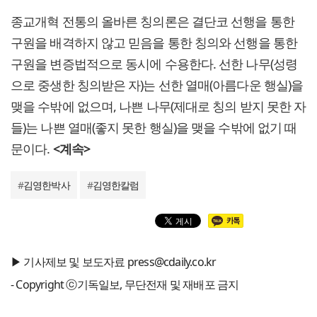
종교개혁 전통의 올바른 칭의론은 결단코 선행을 통한
구원을 배격하지 않고 믿음을 통한 칭의와 선행을 통한
구원을 변증법적으로 동시에 수용한다. 선한 나무(성령
으로 중생한 칭의받은 자)는 선한 열매(아름다운 행실)을
맺을 수밖에 없으며, 나쁜 나무(제대로 칭의 받지 못한 자
들)는 나쁜 열매(좋지 못한 행실)을 맺을 수밖에 없기 때
문이다.
<계속>
#
김영한박사
#
김영한칼럼
▶ 기사제보 및 보도자료 press@cdaily.co.kr
- Copyright ⓒ기독일보, 무단전재 및 재배포 금지