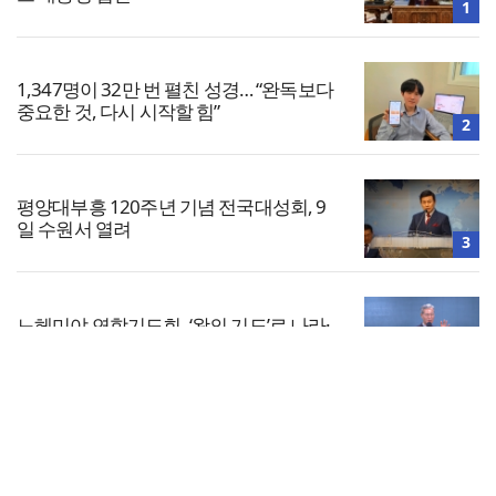
1
1,347명이 32만 번 펼친 성경… “완독보다
중요한 것, 다시 시작할 힘”
2
평양대부흥 120주년 기념 전국대성회, 9
일 수원서 열려
3
느헤미야 연합기도회, ‘왕의 기도’로 나라·
한국교회·다음세대 위해 합심
4
전체보기
중동 레반트 5개국 한인 리더들, ‘상시 협
력·비상 대응망’ 출범
교회일반
5