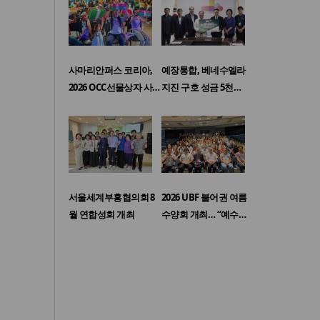
사마리안퍼스 코리아,
예장통합, 베네수엘라
2026 OCC선물상자 사…
지진 구호 성금 5천…
서울세계부흥협의회 8
2026 UBF 불어권 여름
월 연합성회 개최
수양회 개최… “예수…