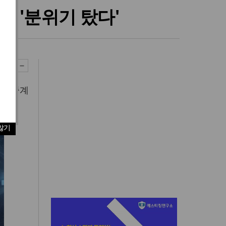
 '분위기 탔다'
파고 중계
않기