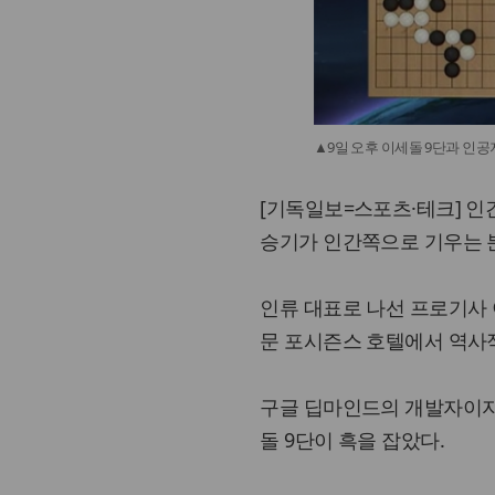
▲9일 오후 이세돌 9단과 인공지
[기독일보=스포츠·테크] 인
승기가 인간쪽으로 기우는 
인류 대표로 나선 프로기사 이세
문 포시즌스 호텔에서 역사
구글 딥마인드의 개발자이자
돌 9단이 흑을 잡았다.