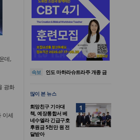
인도 마하라슈트라주 개종 금
지법 시행… 기독교계 강력 반
올리벳대학교, 120만 평 리버사
발
이드 대학 캠퍼스 영구 사용 승
美 이민구금센터에 억류됐던
인… 장기 개발 기반 확보
한인 목회자 석방돼
우크라 선교사 3부자의 헌신
운데,
“미사일 속에서도 복음은 전해
“미래 선교, 분쟁·빈곤 지역 출
속보
진다”
신이 주도”
인도 마하라슈트라주 개종 금
지법 시행… 기독교계 강력 반
올리벳대학교, 120만 평 리버사
울 광화
발
이드 대학 캠퍼스 영구 사용 승
많이 본 뉴스
인… 장기 개발 기반 확보
희망친구 기아대
1
책, 예장통합서 베
 이세
네수엘라 긴급구호
후원금 5천만 원 전
달받아