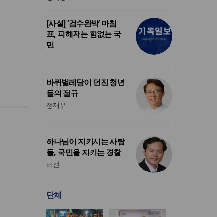
[사설] ‘검수완박’ 마침
표, 피해자는 힘없는 국
민
바퀴벌레당이 던진 청년
들의 절규
정재우
하나님이 지키시는 사람
들, 국민을 지키는 경찰
최선
단체