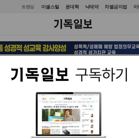
미셸스틸
윤대혁
낙태약
차별금지법
이
트랜딩
문화
스포츠
입력 2016. 03. 09 15:46