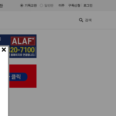
|
란
기독교판
일반판
미주
구독신청
로그인
×