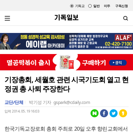
기독교
일반
미주
구독신청
기장총회, 세월호 관련 시국기도회 열고 현
정권 총 사퇴 주장한다
교단/단체
박기성 기자
gspark@cdaily.com
입력 2014. 05. 19 16:03
한국기독교장로회 총회 주최로 20일 오후 향린교회에서