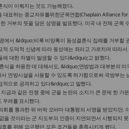
혼식이 이뤄지는 것도 가능해졌다.
대표하는 종교자유를위한군목연합(Chaplain Alliance for
은 이에 대한 거부의 뜻을 담은 성명을 발표했다. 미국 내 전체 군목 
 성명에서 &ldquo;비록 비망록이 동성결혼식 집례를 거부할
교적 도덕적 신념에 따라 동성애는 죄라고 가르치며 따라서
 대한 차별이 발생할 수 있다&rdquo;고 밝혔다.
혼식을 허용한 데 대해서도, &ldquo;연방법과 대부분의 
서 연방시설을 사용할 수 있도록 허가함으로써 국방부는 
적으로 공격하고 있다&rdquo;고 말했다.
은 지금과 같은 전쟁 중에 군을 논란의 소지가 큰 문제 한 가
고도 우려를 표시했다.
 의회를 통과한 뒤 버락 오바마 대통령의 서명을 받았지만. 
 없을 것이라는 군 지도부의 인증이 지연되면서 시행되지 못
발효를 위해 요구됐던 모든 조건들을 충족시키게 됐다.