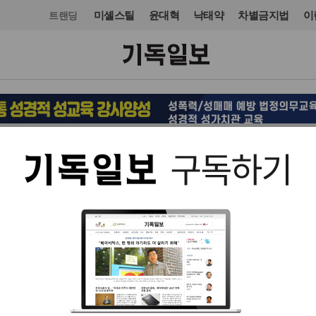
미셸스틸
윤대혁
낙태약
차별금지법
이
트랜딩
미주·중남미
미주·중남미
입력 2011. 10. 08 23:00