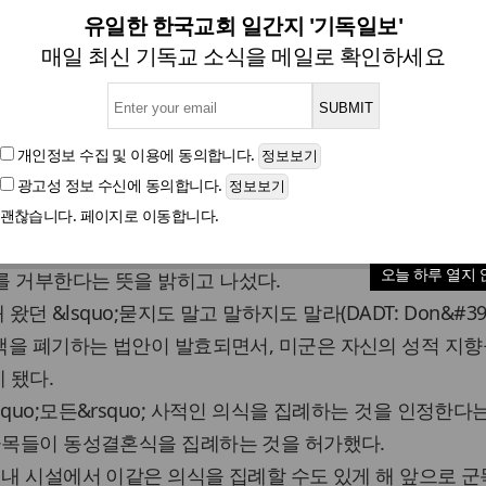
, 군교회 내에서의 동성결혼
유일한 한국교회 일간지 '기독일보'
매일 최신 기독교 소식을 메일로 확인하세요
동성애자 군복무 허용 이은 결정… 군목들 반대 나서
개인정보 수집 및 이용
에 동의합니다.
광고성 정보 수신
에 동의합니다.
글자크기
괜찮습니다. 페이지로 이동합니다.
무가 허용된 데 이어 군목들의 동성결혼식 집례 또한 가능
오늘 하루 열지 
를 거부한다는 뜻을 밝히고 나섰다.
왔던 &lsquo;묻지도 말고 말하지도 말라(DADT: Don&#39;t
quo; 정책을 폐기하는 법안이 발효되면서, 미군은 자신의 성적 지
 됐다.
quo;모든&rsquo; 사적인 의식을 집례하는 것을 인정한다
 군목들이 동성결혼식을 집례하는 것을 허가했다.
 내 시설에서 이같은 의식을 집례할 수도 있게 해 앞으로 