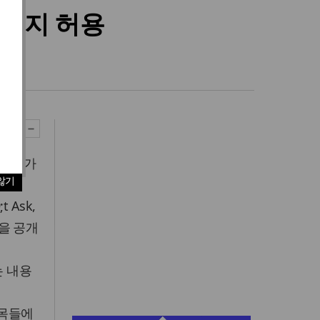
식까지 허용
해진 가
않기
 Ask,
향을 공개
는 내용
군목들에