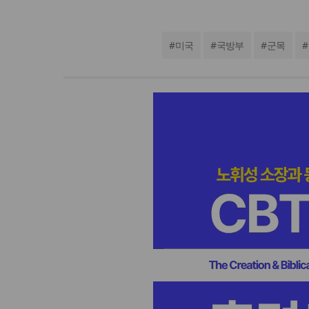
#
미국
#
국방부
#
군목
#