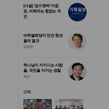
[사설] ‘검수완박’ 마침
표, 피해자는 힘없는 국
민
바퀴벌레당이 던진 청년
들의 절규
정재우
하나님이 지키시는 사람
들, 국민을 지키는 경찰
최선
단체