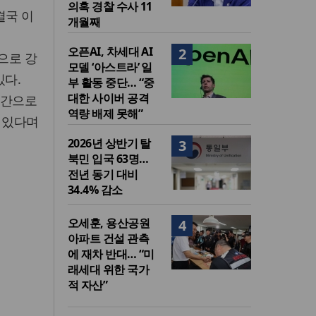
의혹 경찰 수사 11
결국 이
개월째
오픈AI, 차세대 AI
2
으로 강
모델 ‘아스트라’ 일
있다.
부 활동 중단… “중
대한 사이버 공격
 간으로
역량 배제 못해”
수 있다며
2026년 상반기 탈
3
북민 입국 63명…
전년 동기 대비
34.4% 감소
오세훈, 용산공원
4
아파트 건설 관측
에 재차 반대… “미
래세대 위한 국가
적 자산”