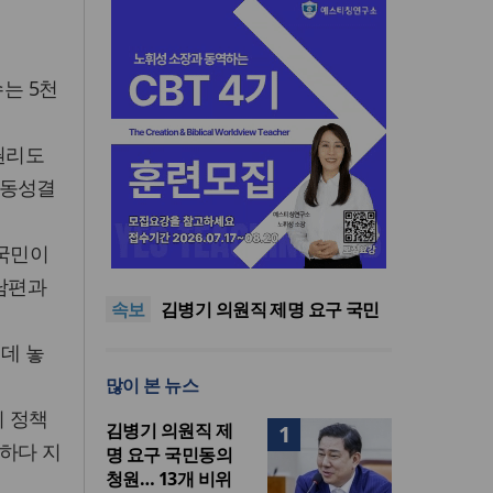
수는 5천
 권리도
 동성결
기감 이대위, 감신대 도서관에
미국민이
퀴어서적 ‘별도 부스’ 마련 조치
2026년 상반기 탈북민 입국 63
명… 전년 동기 대비 34.4% 감
오픈AI, 차세대 AI 모델 ‘아스트
남편과
속보
소
라’ 일부 활동 중단… “중대한 사
김병기 의원직 제명 요구 국민
이버 공격 역량 배제 못해”
동의청원… 13개 비위 의혹 경
오세훈, 용산공원 아파트 건설
운데 놓
찰 수사 11개월째
관측에 재차 반대… “미래세대
기감 이대위, 감신대 도서관에
많이 본 뉴스
위한 국가적 자산”
퀴어서적 ‘별도 부스’ 마련 조치
2026년 상반기 탈북민 입국 63
명… 전년 동기 대비 34.4% 감
이 정책
김병기 의원직 제
1
소
하다 지
명 요구 국민동의
청원… 13개 비위