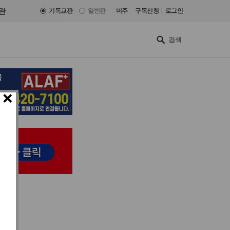
|
란
기독교판
일반판
미주
구독신청
로그인
×