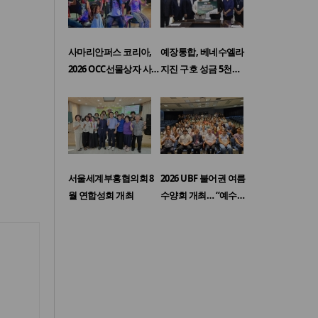
사마리안퍼스 코리아,
예장통합, 베네수엘라
2026 OCC선물상자 사…
지진 구호 성금 5천…
서울세계부흥협의회 8
2026 UBF 불어권 여름
월 연합성회 개최
수양회 개최… “예수…