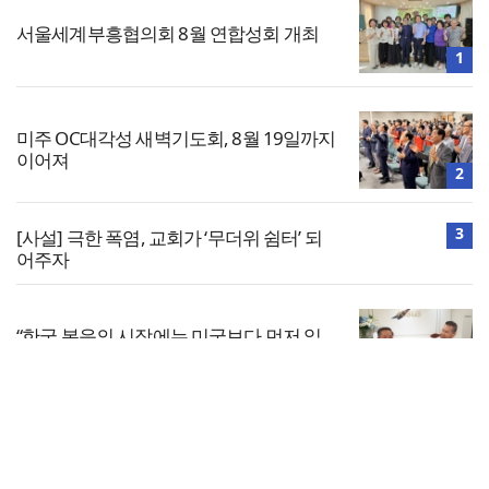
서울세계부흥협의회 8월 연합성회 개최
1
미주 OC대각성 새벽기도회, 8월 19일까지
이어져
2
3
[사설] 극한 폭염, 교회가 ‘무더위 쉼터’ 되
어주자
“한국 복음의 시작에는 미국보다 먼저 일
본이 있었습니다”
4
전체보기
민족복음화운동본부·한국장로회총연합
회, 2027 대성회 위해 협력
교회일반
5