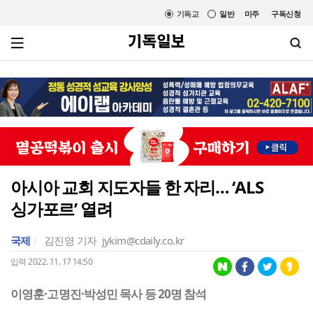
기독교
일반
미주
구독신청
아시아 교회 지도자들 한 자리… ‘ALS
싱가포르’ 열려
국제
김진영 기자
jykim@cdaily.co.kr
입력 2022. 11. 17 14:50
이영훈·고명진·박성민 목사 등 20명 참석