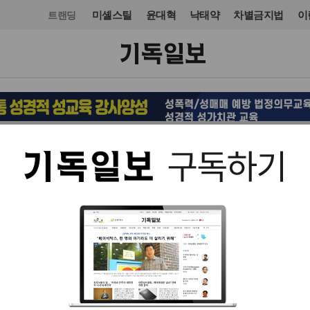
미셸스틸
윤대혁
낙태약
차별금지법
이
트랜딩
교단/단체
입력 2022. 11. 05 12:31