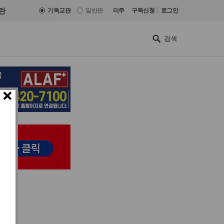
|
란
기독교판
일반판
미주
구독신청
로그인
×