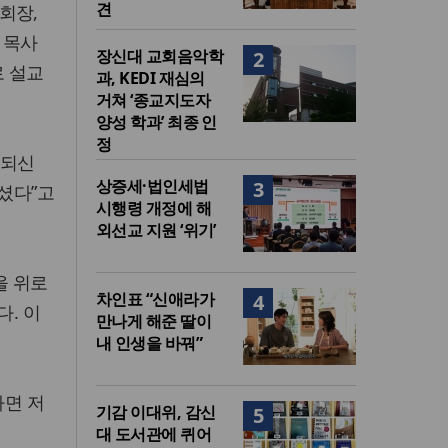
견
회장,
 목사
장신대 교회음악학
2
로 설교
과, KEDI 재심의
거쳐 ‘종교지도자
양성 학과’ 최종 인
정
 되신
상증세·법인세법
3
셨다”고
시행령 개정에 해
외선교 지원 ‘위기’
을 위로
차인표 “신애라가
4
. 이
만나게 해준 딸이
내 인생을 바꿔”
가면 저
기감 이대위, 감신
5
대 도서관에 퀴어