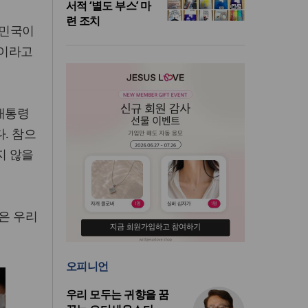
서적 ‘별도 부스’ 마
련 조치
한민국이
”이라고
 대통령
. 참으
지 않을
은 우리
오피니언
우리 모두는 귀향을 꿈