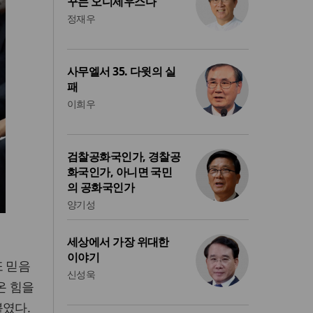
꾸는 오디세우스다
정재우
사무엘서 35. 다윗의 실
패
이희우
검찰공화국인가, 경찰공
화국인가, 아니면 국민
의 공화국인가
양기성
세상에서 가장 위대한
이야기
또 믿음
신성욱
온 힘을
붙였다.