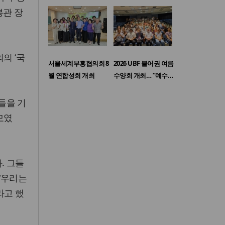
봉관 장
의 ‘국
서울세계부흥협의회 8
2026 UBF 불어권 여름
월 연합성회 개최
수양회 개최… “예수…
들을 기
모였
. 그들
“우리는
라고 했