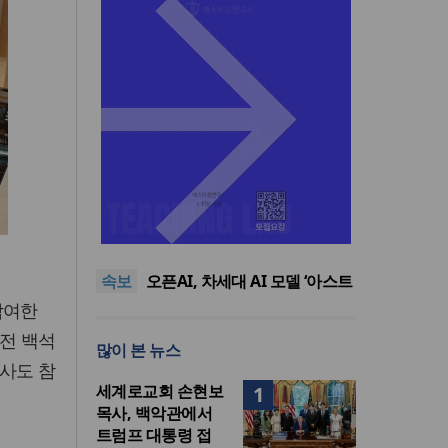
기감 이대위, 감신대 도서관에
퀴어서적 ‘별도 부스’ 마련 조치
2026년 상반기 탈북민 입국 63
명… 전년 동기 대비 34.4% 감
오픈AI, 차세대 AI 모델 ‘아스트
속보
소
라’ 일부 활동 중단… “중대한 사
김병기 의원직 제명 요구 국민
이버 공격 역량 배제 못해”
동의청원… 13개 비위 의혹 경
오세훈, 용산공원 아파트 건설
참여한
찰 수사 11개월째
관측에 재차 반대… “미래세대
기감 이대위, 감신대 도서관에
오전 백석
많이 본 뉴스
위한 국가적 자산”
퀴어서적 ‘별도 부스’ 마련 조치
2026년 상반기 탈북민 입국 63
사도 참
명… 전년 동기 대비 34.4% 감
세계로교회 손현보
1
소
목사, 백악관에서
트럼프 대통령 접