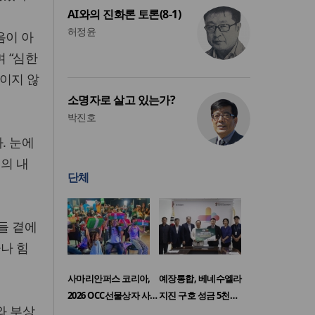
AI와의 진화론 토론(8-1)
허정윤
음이 아
 “심한
보이지 않
소명자로 살고 있는가?
박진호
. 눈에
의 내
단체
들 곁에
나 힘
사마리안퍼스 코리아,
예장통합, 베네수엘라
2026 OCC선물상자 사…
지진 구호 성금 5천…
와 부상