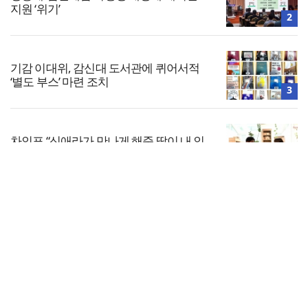
지원 ‘위기’
2
기감 이대위, 감신대 도서관에 퀴어서적
‘별도 부스’ 마련 조치
3
차인표 “신애라가 만나게 해준 딸이 내 인
생을 바꿔”
4
전체보기
올리벳대학교, 120만 평 리버사이드 대학
캠퍼스 영구 사용 승인… 장기 개발 기반 확
교회일반
보
5
교회
교회언론
회사소개
개인정보처리방침
PC버전
COPYRIGHT © 기독일보 ALL RIGHT RESERVED