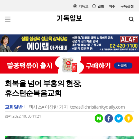
기독교
일반
미주
구독신청
회복을 넘어 부흥의 현장,
휴스턴순복음교회
교회일반
텍사스=이창한 기자
texas@christianitydaily.com
입력 2022. 10. 30 11:21