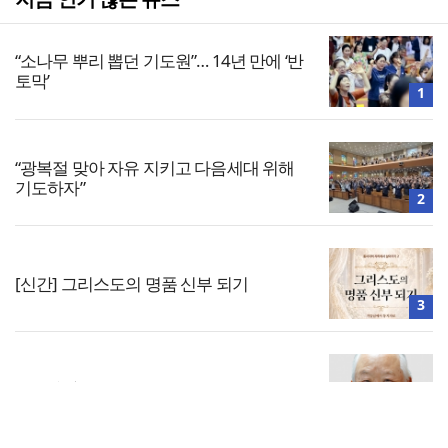
“소나무 뿌리 뽑던 기도원”… 14년 만에 ‘반
토막’
1
“광복절 맞아 자유 지키고 다음세대 위해
기도하자”
2
[신간] 그리스도의 명품 신부 되기
3
공실(空室) 공화국
4