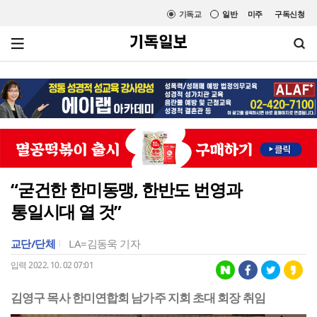
기독교
일반
미주
구독신청
“굳건한 한미동맹, 한반도 번영과
통일시대 열 것”
교단/단체
LA=김동욱 기자
입력 2022. 10. 02 07:01
김영구 목사 한미연합회 남가주 지회 초대 회장 취임