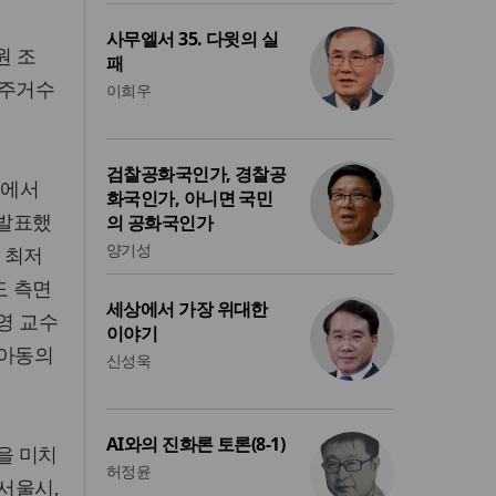
사무엘서 35. 다윗의 실
원 조
패
 주거수
이희우
검찰공화국인가, 경찰공
'에서
화국인가, 아니면 국민
 발표했
의 공화국인가
양기성
 최저
도 측면
세상에서 가장 위대한
영 교수
이야기
 아동의
신성욱
AI와의 진화론 토론(8-1)
을 미치
허정윤
서울시,