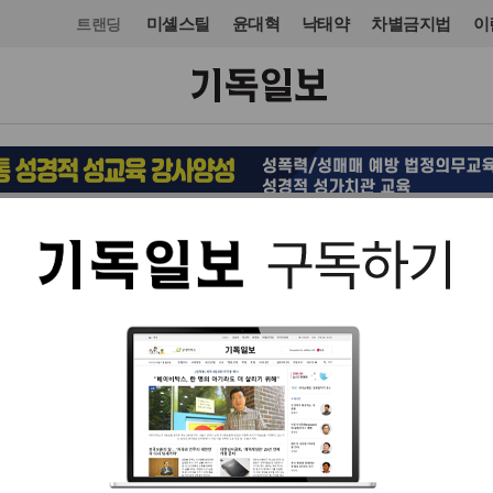
미셸스틸
윤대혁
낙태약
차별금지법
이
트랜딩
교단/단체
NGO
입력 2022. 09. 30 15:52