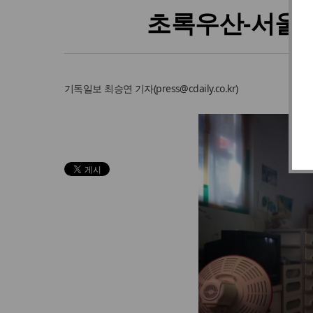
초록우산-서울시
기독일보
최승연 기자
(
press@cdaily.co.kr
)