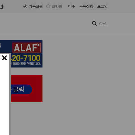
|
란
기독교판
일반판
미주
구독신청
로그인
×