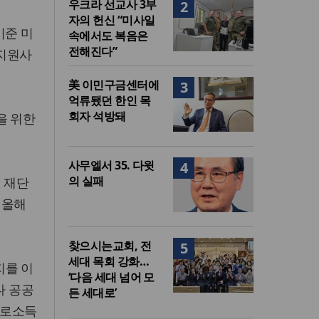
우크라 선교사 3부
2
자의 헌신 “미사일
기준 미
속에서도 복음은
전해진다”
정지원사
美 이민구금센터에
3
억류됐던 한인 목
회자 석방돼
을 위한
사무엘서 35. 다윗
4
의 실패
 재단
 올해
찾으시는교회, 전
5
세대 목회 강화…
지를 이
‘다음 세대 넘어 모
나 공공
든 세대로’
근로소득