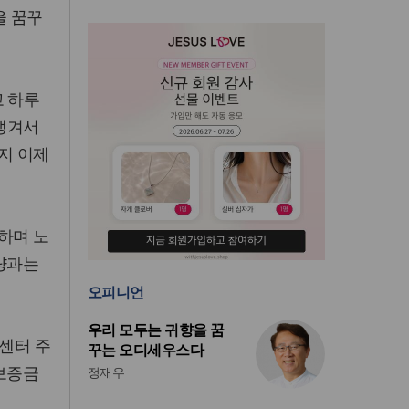
을 꿈꾸
고 하루
 생겨서
인지 이제
하며 노
물량과는
오피니언
우리 모두는 귀향을 꿈
센터 주
꾸는 오디세우스다
보증금
정재우