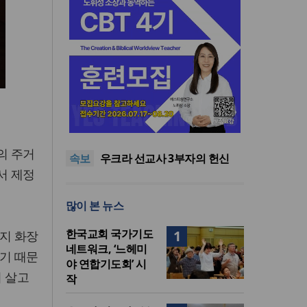
인도 마하라슈트라주 개종 금
지법 시행… 기독교계 강력 반
올리벳대학교, 120만 평 리버사
발
이드 대학 캠퍼스 영구 사용 승
美 이민구금센터에 억류됐던
의 주거
속보
인… 장기 개발 기반 확보
한인 목회자 석방돼
우크라 선교사 3부자의 헌신
서 제정
“미사일 속에서도 복음은 전해
“미래 선교, 분쟁·빈곤 지역 출
진다”
신이 주도”
인도 마하라슈트라주 개종 금
많이 본 뉴스
지법 시행… 기독교계 강력 반
올리벳대학교, 120만 평 리버사
발
이드 대학 캠퍼스 영구 사용 승
한국교회 국가기도
1
까지 화장
인… 장기 개발 기반 확보
네트워크, ‘느헤미
했기 때문
야 연합기도회’ 시
 살고
작