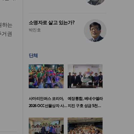
소명자로 살고 있는가?
지원하는
박진호
주거권
단체
사마리안퍼스 코리아,
예장통합, 베네수엘라
2026 OCC선물상자 사…
지진 구호 성금 5천…