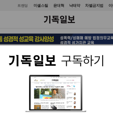
미셸스틸
윤대혁
낙태약
차별금지법
이
트랜딩
사회
사건·사고
입력 2015. 10. 22 09:53