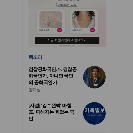
목소리
검찰공화국인가, 경찰공
화국인가, 아니면 국민
의 공화국인가
양기성
[사설] ‘검수완박’ 마침
표, 피해자는 힘없는 국
민