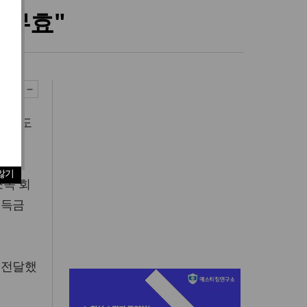
 무효"
 고객도
않기
소속 회
이득금
 전달했