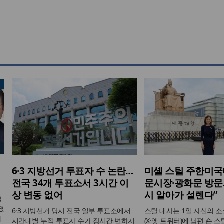
6·3 지방선거 투표자 수 논란…
미셸 스틸 주한미국
전국 34개 투표소서 3시간 이
문시장·광화문 방문…
상 변동 없어
시 알아가 설렌다”
평
졌
6·3 지방선거 당시 전국 일부 투표소에서
스틸 대사는 1일 자신의 
회
시간대별 누적 투표자 수가 장시간 변하지
(X·옛 트위터)에 남편 숀 