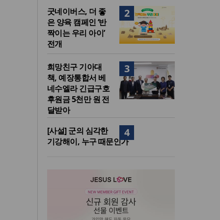
굿네이버스, 더 좋
2
은 양육 캠페인 ‘반
짝이는 우리 아이’
전개
희망친구 기아대
3
책, 예장통합서 베
네수엘라 긴급구호
후원금 5천만 원 전
달받아
[사설] 군의 심각한
4
기강해이, 누구 때문인가