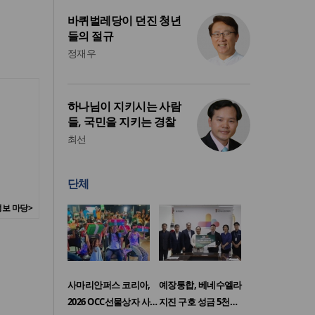
바퀴벌레당이 던진 청년
들의 절규
정재우
하나님이 지키시는 사람
들, 국민을 지키는 경찰
최선
단체
보 마당>
사마리안퍼스 코리아,
예장통합, 베네수엘라
2026 OCC선물상자 사…
지진 구호 성금 5천…