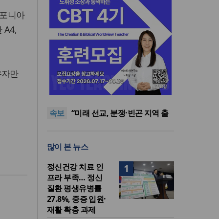
리포니아
A4,
유자만
[최원호 목사의 영혼의 양식 63]
말씀은 같은데 왜 열매는 다를
美 이민구금센터에 억류됐던
까?
한인 목회자 석방돼
우크라 선교사 3부자의 헌신
속보
“미사일 속에서도 복음은 전해
“미래 선교, 분쟁·빈곤 지역 출
진다”
신이 주도”
인도 마하라슈트라주 개종 금
지법 시행… 기독교계 강력 반
[최원호 목사의 영혼의 양식 63]
많이 본 뉴스
발
말씀은 같은데 왜 열매는 다를
美 이민구금센터에 억류됐던
까?
한인 목회자 석방돼
정신건강 치료 인
1
프라 부족… 정신
질환 평생유병률
27.8%, 중증 입원·
재활 확충 과제