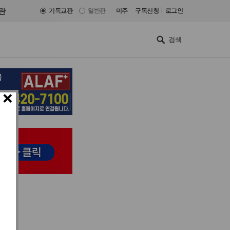
|
란
기독교판
일반판
미주
구독신청
로그인
×