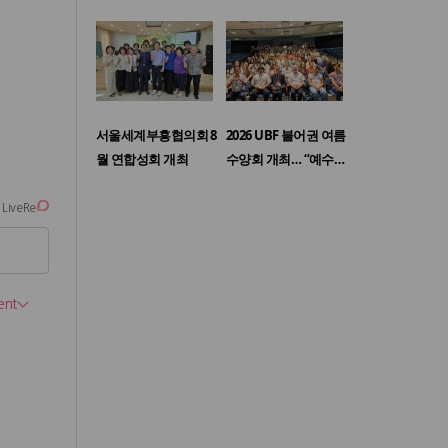
서울세계부흥협의회 8
2026 UBF 불어권 여름
월 연합성회 개최
수양회 개최… “예수…