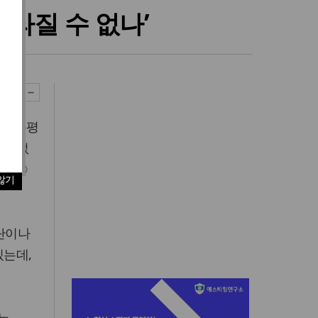
사라질 수 없나’
하의 논평
가 없
〈꼼수〉
않기
수단이나
있는데,