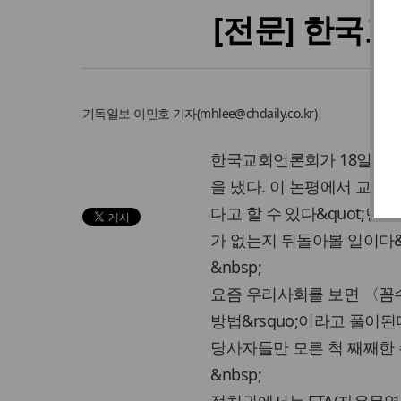
[전문] 한국교
기독일보
이민호 기자
(
mhlee@chdaily.co.kr
)
한국교회언론회가 18일 &lsq
을 냈다. 이 논평에서 교회
다고 할 수 있다&quot;면
가 없는지 뒤돌아볼 일이다&q
&nbsp;
요즘 우리사회를 보면 〈꼼수
방법&rsquo;이라고 풀이된
당사자들만 모른 척 째째한 
&nbsp;