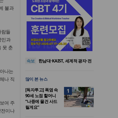
는
에 불과
 사람들
 국민과
느헤미야 연합기도회, ‘왕의 기
 못 춘
도’로 나라·한국교회·다음세대
세기총 “자유를 지키며 하나 된
위해 합심
희망의 미래를 향하여”
한동대 RISE사업단, 포항 죽도
속보
시장 담은 로컬 매거진 ‘포항집’
한남대·KAIST, 세계적 광자·전
발간
자기학 국제학술대회 ‘PIERS’
세계기독교 변화 속 한국 선교
놀아나는
대전 유치
신학의 방향은?
느헤미야 연합기도회, ‘왕의 기
체나 직
많이 본 뉴스
도’로 나라·한국교회·다음세대
세기총 “자유를 지키며 하나 된
위해 합심
희망의 미래를 향하여”
[독자투고] 폭염 속
1
90세 노점 할머니
“나중에 물건 사드
보여 주
릴게요”
발전이나