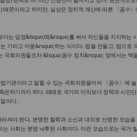
협정) 문제로 여․야간 신경전이 벌어지고 있다. 표면적으로
도) 때문이라고 하지만, 실상은 정치적 계산에 따른 〈꼼수〉
는 당장&lsquo;떼&rsquo;를 써서 자신들을 지지하는
o;눈 가리고 아웅&rsquo;하는 식이다. 법을 만들고, 법으로
국회의원들조차 &lsquo;꼼수 정치&rsquo; 앞에서는 맥을
 헌법기관이라고 말할 수 있는 국회의원들마저 〈꼼수〉에 
 측은하기까지 하다. 때때로 국가의 이익보다 정략과 시민단
 말이다.
라져야 한다. 분명한 철학과 소신과 대의로 선명한 모습을 
하는 사회는 분명 낙후된 사회이다. 이런 모습으로는 국가 