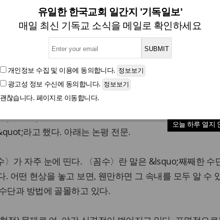
회언론회, ‘우리 사회 <꼼수> 
유일한 한국교회 일간지 '기독일보'
매일 최신 기독교 소식을 메일로 확인하세요
글자크기
개인정보 수집 및 이용
에 동의합니다.
광고성 정보 수신
에 동의합니다.
uo;우리 사회 &lt;꼼수&gt; 사라질 수 없나&rsquo;란 제
괜찮습니다. 페이지로 이동합니다.
언론회는 &quot;꼼수를 부리고 꼼수를 요청하는 사회는 미래
서&quot; &quot;정치권과 사회뿐만 아니라 우리 종교계도 
오늘 하루 열지 
uot;라고 했다. 아래는 논평 전문.
〉가 자주 눈에 띤다. 〈꼼수〉란 말은 &lsquo;째째한 
다. 어떤 현상을 놓고 보면, 웬만하면 그 속내를 모두 알 수 
수단과 방법에 골몰하고 있다.