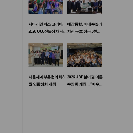
사마리안퍼스 코리아,
예장통합, 베네수엘라
2026 OCC선물상자 사…
지진 구호 성금 5천…
서울세계부흥협의회 8
2026 UBF 불어권 여름
월 연합성회 개최
수양회 개최… “예수…