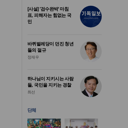
[사설] ‘검수완박’ 마침
표, 피해자는 힘없는 국
민
바퀴벌레당이 던진 청년
들의 절규
정재우
하나님이 지키시는 사람
들, 국민을 지키는 경찰
최선
단체