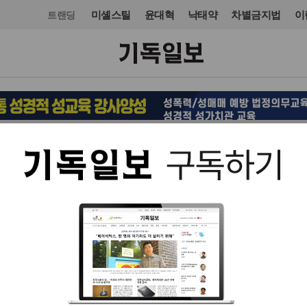
미셸스틸
윤대혁
낙태약
차별금지법
이
트랜딩
교단/단체
입력 2011. 11. 21 07:39