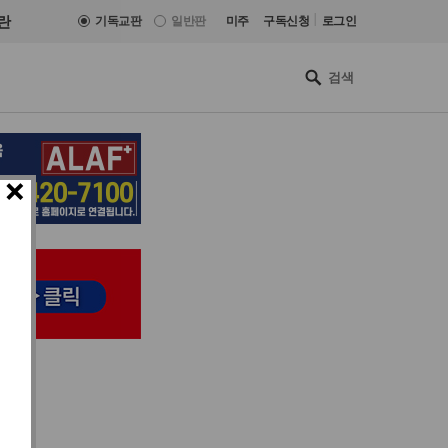
|
란
기독교판
일반판
미주
구독신청
로그인
×