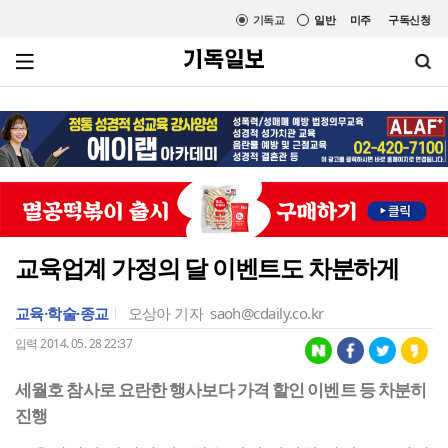
기독교
일반
미주
구독신청
교육업계 가정의 달 이벤트도 차분하게
교육·학술·종교
오상아 기자
saoh@cdaily.co.kr
입력 2014. 05. 28 22:37
세월호 참사로 요란한 행사보다 가격 할인 이벤트 등 차분히
진행