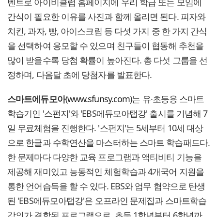
벤트로 아이비클럽 홈페이지에 우리 학급 또는 모임에
간식이 필요한 이유를 사진과 함께 올리면 된다. 피자와
치킨, 과자, 빵, 아이스크림 등 다섯 가지 중 한 가지 간식
을 선택하여 응모할 수 있으며 친구들이 협동해 추천을
많이 받을수록 당첨 확률이 높아진다. 총 다섯 그룹을 선
정하며, 다음달 초에 당첨자를 발표한다.
스마트에듀모아
(
www.sfunsy.com
)는 유·초등용 스마트
학습기인 '스펀지'와 'EBS에듀모아탭강' 출시를 기념해 7
일 무료체험을 진행한다. '스펀지'는 5세부터 10세 대상
으로 한글과 수학연산을 마스터하는 스마트 학습패드다.
한 문제마다 다양한 교육 프로그램과 액티비티 기능을
제공해 재미있고 능동적인 체험학습과 4개국어 지원을
통한 언어습득을 할 수 있다. EBS와 업무 협약으로 탄생
된 'EBS에듀모아탭강'은 오프라인 문제집과 스마트학습
강의가 결합된 프로그램으로, 초등 1학년부터 6학년까