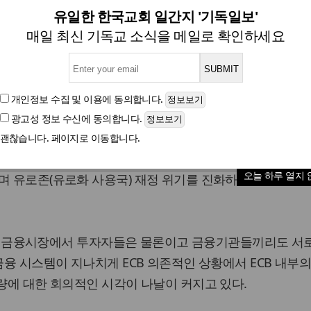
는 유럽중앙은행, 소방수 역량
유일한 한국교회 일간지 '기독일보'
매일 최신 기독교 소식을 메일로 확인하세요
선언에도 금융시장 냉담;지나친 ECB 의존 체제…내부 
개인정보 수집 및 이용
에 동의합니다.
광고성 정보 수신
에 동의합니다.
글자크기
괜찮습니다. 페이지로 이동합니다.
금융시장에 돈 흐름이 경색되면서 유럽중앙은행(ECB)은 무제한으
오늘 하루 열지 
며 유로존(유로화 사용국) 재정 위기를 진화하겠다는 의지
나 유럽 금융시장에서 투자자들은 물론이고 금융기관들끼리도 서
금융 시스템이 지나치게 ECB 의존적인 상황에서 ECB 내부
역량에 대한 회의적인 시각이 나날이 커지고 있다.