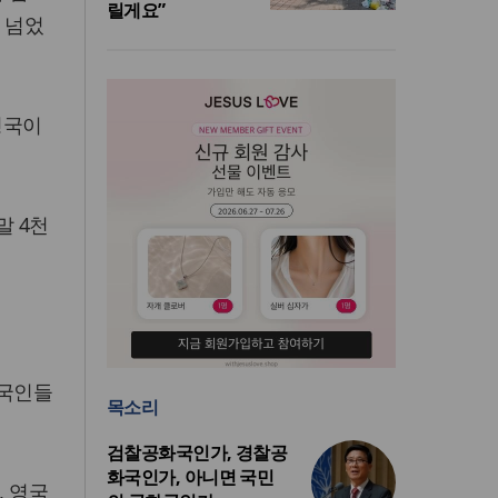
릴게요”
 넘었
형국이
말 4천
외국인들
목소리
검찰공화국인가, 경찰공
화국인가, 아니면 국민
, 영국