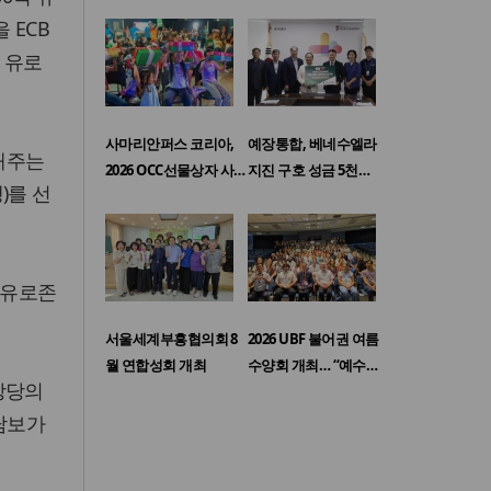
 ECB
 유로
사마리안퍼스 코리아,
예장통합, 베네수엘라
출해주는
2026 OCC선물상자 사…
지진 구호 성금 5천…
)를 선
 유로존
서울세계부흥협의회 8
2026 UBF 불어권 여름
월 연합성회 개최
수양회 개최… “예수…
 상당의
 담보가