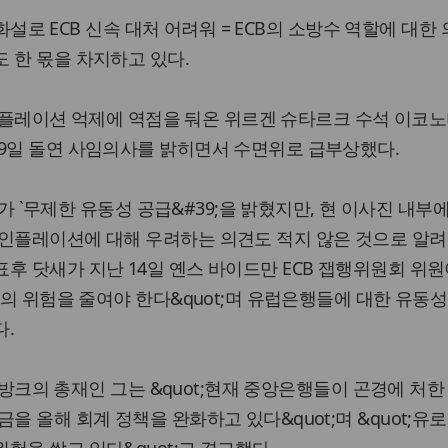
 불화설로 ECB 신속 대처 어려워 = ECB의 소방수 역할에 대한
 한 몫을 차지하고 있다.
설은 인플레이션 억제에 역점을 둬온 위르겐 슈타르크 수석 이코
 9일 돌연 사임의사를 밝히면서 수면위로 급부상했다.
총재가 `무제한 유동성 공급&#39;을 밝혔지만, 현 이사진 내부
 인플레이션에 대해 우려하는 의견도 적지 않은 것으로 알려
후 닷새가 지난 14일 옌스 바이드만 ECB 잽행위원회 위
상의 위험을 줄여야 한다&quot;며 유럽은행들에 대한 유동성
다.
분데스방크의 총재인 그는 &quot;현재 중앙은행들이 곤경에 처
을 올해 회계 정책을 완화하고 있다&quot;며 &quot;유