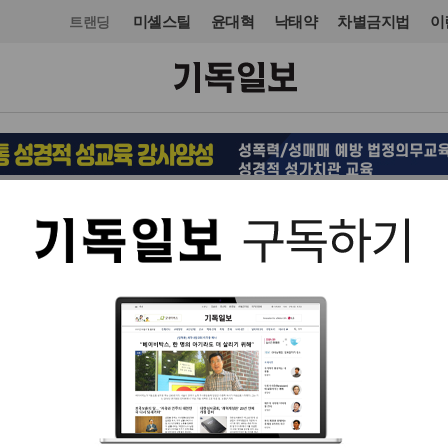
미셸스틸
윤대혁
낙태약
차별금지법
이
트랜딩
입력 2011. 09. 14 22:00