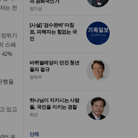
의 공화국인가
자는 전
양기성
[사설] ‘검수완박’ 마침
표, 피해자는 힘없는 국
 재정위기
민
히 스페
42%
바퀴벌레당이 던진 청년
들의 절규
정재우
럽은행들
하나님이 지키시는 사람
들, 국민을 지키는 경찰
되고 있고
최선
단체
50억 유