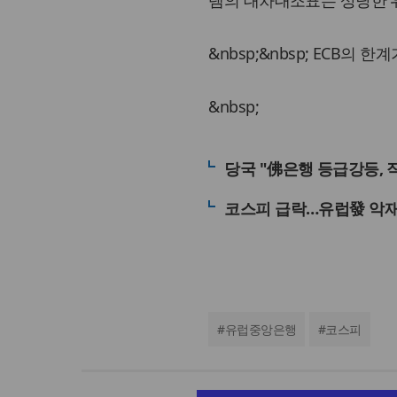
템의 대차대조표는 상당한 위
&nbsp;&nbsp; ECB의
&nbsp;
당국 "佛은행 등급강등, 
코스피 급락…유럽發 악
#
유럽중앙은행
#
코스피