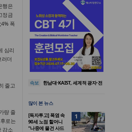
앙은행은
 고정금
4% 폭
에 심리
브러더
느헤미야 연합기도회, ‘왕의 기
도’로 나라·한국교회·다음세대
세기총 “자유를 지키며 하나 된
위해 합심
희망의 미래를 향하여”
한동대 RISE사업단, 포항 죽도
속보
시장 담은 로컬 매거진 ‘포항집’
한남대·KAIST, 세계적 광자·전
격히 줄고
발간
자기학 국제학술대회 ‘PIERS’
세계기독교 변화 속 한국 선교
대전 유치
신학의 방향은?
느헤미야 연합기도회, ‘왕의 기
많이 본 뉴스
도’로 나라·한국교회·다음세대
세기총 “자유를 지키며 하나 된
위해 합심
희망의 미래를 향하여”
 가량 줄
[독자투고] 폭염 속
1
 이후로는
90세 노점 할머니
“나중에 물건 사드
각 감소