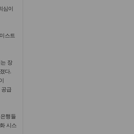
 의심이
노미스트
에는 장
졌다.
원이
 공급
한 은행들
로화 시스