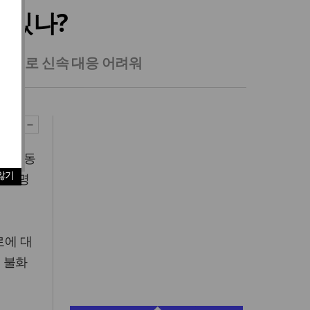
 있나?
불화설로 신속 대응 어려워
로 유동
않기
를 천명
로에 대
의 불화