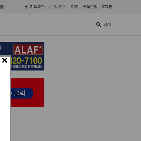
|
란
기독교판
일반판
미주
구독신청
로그인
×