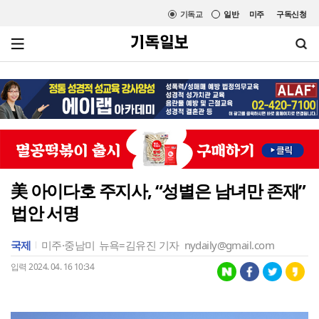
기독교
일반
미주
구독신청
美 아이다호 주지사, “성별은 남녀만 존재”
법안 서명
국제
미주·중남미
뉴욕=김유진 기자
nydaily@gmail.com
입력 2024. 04. 16 10:34