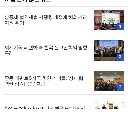
상증세·법인세법 시행령 개정에 해외선교
지원 ‘위기’
1
세계기독교 변화 속 한국 선교신학의 방향
은?
2
중동 레반트 5개국 한인 리더들, ‘상시 협
력·비상 대응망’ 출범
3
차인표 “신애라가 만나게 해준 딸이 내 인
생을 바꿔”
4