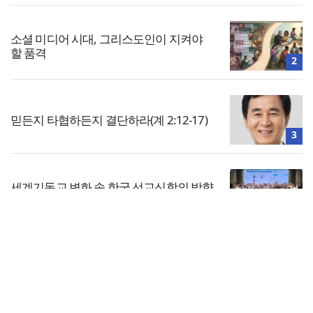
소셜 미디어 시대, 그리스도인이 지켜야
할 품격
2
믿든지 타협하든지 결단하라(계 2:12-17)
3
세계기독교 변화 속 한국 선교신학의 방향
은?
4
전체보기
한동대 RISE사업단, 포항 죽도시장 담은
로컬 매거진 ‘포항집’ 발간
교회일반
5
교회