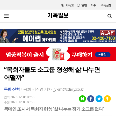
기독교
일반
미주
구독신청
“목회자들도 소그룹 형성해 삶 나누면
어떨까”
목회·신학
목회
김진영 기자
jykim@cdaily.co.kr
입력 2023. 12. 05 06:53
수정 2023. 12. 05 06:55
목데연 조사서 목회자 61% ‘삶 나누는 정기 소그룹 없다’