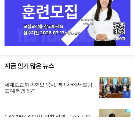
지금 인기 많은 뉴스
세계로교회 손현보 목사, 백악관에서 트럼
프 대통령 접견
1
1,347명이 32만 번 펼친 성경… “완독보다
중요한 것, 다시 시작할 힘”
2