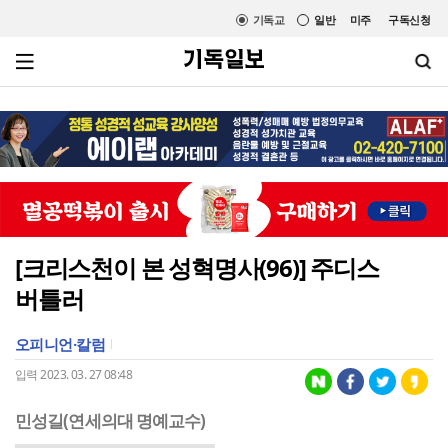
기독교
일반
미주
구독신청
[크리스천이 본 성혁명사(96)] 주디스
버틀러
오피니언·칼럼
입력 2023. 03. 27 08:48
민성길(연세의대 명예교수)