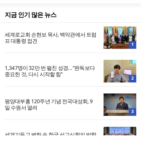
지금 인기 많은 뉴스
세계로교회 손현보 목사, 백악관에서 트럼
프 대통령 접견
1
1,347명이 32만 번 펼친 성경… “완독보다
중요한 것, 다시 시작할 힘”
2
평양대부흥 120주년 기념 전국대성회, 9
일 수원서 열려
3
세계기독교 변화 속 한국 선교신학의 방향
은?