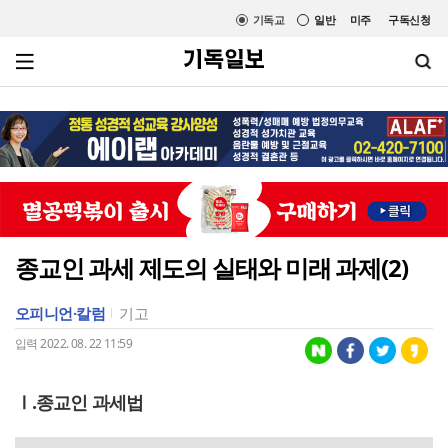
기독교
일반
미주
구독신청
종교인 과세 제도의 실태와 미래 과제(2)
오피니언·칼럼
기고
입력 2022. 08. 22 11:59
Ⅰ.종교인 과세법