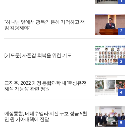
1
“하나님 앞에서 광복의 은혜 기억하고 책
임 감당해야”
2
[기도문] 자존감 회복을 위한 기도
3
교진추, 2022 개정 통합과학 내 ‘후성유전
해석 가능성’ 관련 청원
4
예장통합, 베네수엘라 지진 구호 성금 5천
만 원 기아대책에 전달
5