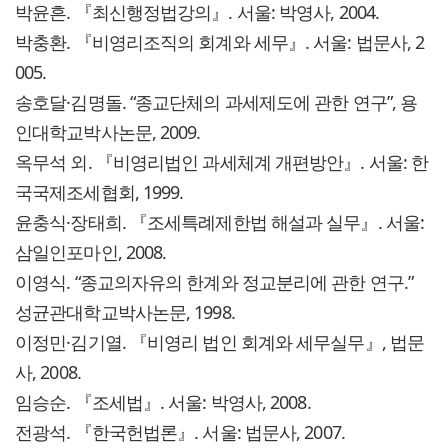
박윤흔. 『최신행정법강의』. 서울: 박영사, 2004.
박충환. 『비영리조직의 회계와 세무』. 서울: 법문사, 2
005.
송호달·김명돌. “종교단체의 과세제도에 관한 연구”, 용
인대학교박사논문, 2009.
옥무석 외. 『비영리법인 과세체계 개편방안』. 서울: 한
국국제조세협회, 1999.
윤충식·장태희. 『조세특례제한법 해설과 실무』. 서울:
삼일인포마인, 2008.
이영식. “종교의자유의 한계와 정교분리에 관한 연구.”
성균관대학교박사논문, 1998.
이정민·김기열. 『비영리 법인 회계와 세무실무』, 법문
사, 2008.
임승순. 『조세법』. 서울: 박영사, 2008.
전광석. 『한국헌법론』. 서울: 법문사, 2007.