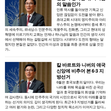
의 말씀인가
인류 역사를 돌아보면 기독교 신
앙은 끊임없이 도전을 받아 왔다.
초대교회 시대의 영지주의와 아리
우스주의 논쟁에서부터 중세 후기
의 세속주의, 르네상스 인문주의, 계몽주의, 진화론, 그리고 현대의 성
혁명에 이르기까지 교회는 언제나 하나님의 말씀과 인간의 생각 사이
에서 선택해야 하는 갈림길에 서 있었다. 시대마다 도전의 형태는 달
랐지만 본질은 같았다. 인간의 이성과 경험을 최종 권위로 삼을 것인
가..
칼 바르트와 니버의 애국
신앙에 비추어 본 6·3 지
방선거
6월은 호국보훈의 달이다. 우리는
나라를 위해 목숨을 바친 순국선
열과 호국영령들의 희생을 기억하
며 감사한다. 동시에 민주주의 국가의 시민으로서 국가의 미래를 결정
하는 선거의 의미도 깊이 생각하게 된다. 최근 6·3 지방선거를 둘러싸
고 여러 평가와 논란, 그리고 다양한 정치적 목소리가 이어지고 있다...