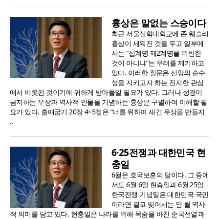
흉상은 말없는 스승이다
최근 서울신학대학교에 존 웨슬리
흉상이 세워진 것을 두고 일부에
서는 “십계명 제2계명을 위반한
것이 아니냐”는 우려를 제기하고
있다. 이러한 질문은 신앙의 순수
성을 지키고자 하는 진지한 관심
에서 비롯된 것이기에 귀하게 받아들일 필요가 있다. 그러나 성경이
금지하는 우상과 역사적 인물을 기념하는 흉상은 구별하여 이해할 필
요가 있다. 출애굽기 20장 4~5절은 “너를 위하여 새긴 우상을 만들지
..
6·25전쟁과 대한민국 현
충일
6월은 호국보훈의 달이다. 그 중에
서도 6월 6일 현충일과 6월 25일
한국전쟁 기념일은 대한민국 국민
이라면 결코 잊어서는 안 될 역사
적 의미를 담고 있다. 현충일은 나라를 위해 목숨을 바친 순국선열과